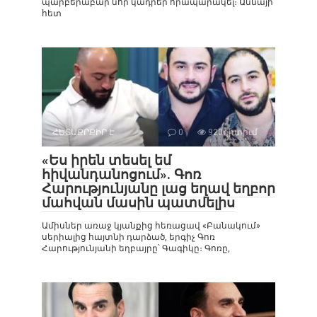
պարբերաբար նոր կադրեր հրապարակել։ Աննայի
հետ
ՀԵՏԱՔՐՔԻՐ Է
0
920դիտում
«Ես իրեն տեսել եմ
հիվանդանոցում». Գոռ
Հարությունյանը լաց եղավ եղբոր
մահվան մասին պատմելիս
Ամիսներ առաջ կյանքից հեռացավ «Բանակում»
սերիալից հայտնի դարձած, երգիչ Գոռ
Հարությունյանի եղբայրը՝ Գագիկը։ Գոռը,