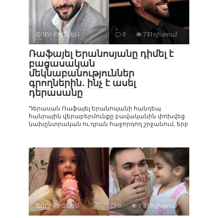
ՇՈՈՒ-ԲԻԶՆԵՍ
0
731դիտում
Ռաֆայել Երանոսյանը դիմել է
բացասական
մեկնաբանություններ
գրողներին․ ինչ է ասել
դերասանը
Դերասան Ռաֆայել Երանոսյանի հանդեպ
հանրային վերաբերմունքը բավականին փոխվեց
նախընտրական ու դրան հաջորդող շրջանում, երբ
ՇՈՈՒ-ԲԻԶՆԵՍ
0
1 319դիտում