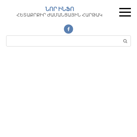
Перейти
ՆՈՐ ԻՆՖՈ
к
ՀԵՏԱՔՐՔԻՐ ԺԱՄԱՆՑԱՅԻՆ ՀԱՐԹԱԿ
контенту
Поиск: