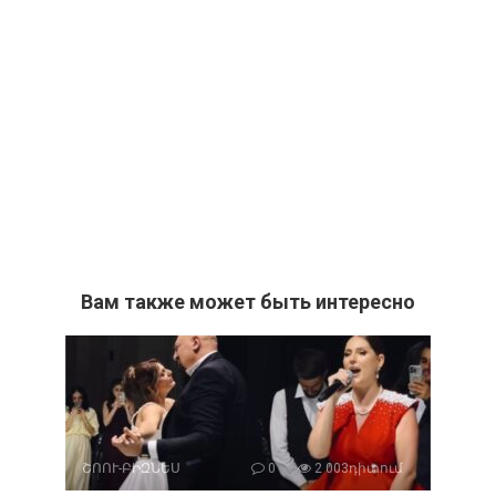
Вам также может быть интересно
ՇՈՈՒ-ԲԻԶՆԵՍ
0
2 003դիտում