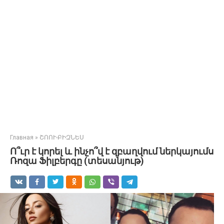
Главная
»
ՇՈՈՒ-ԲԻԶՆԵՍ
Ո՞ւր է կորել և ինչո՞վ է զբաղվում ներկայումս
Ռոզա Ֆիլբերգը (տեսանյութ)