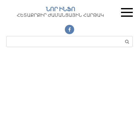
Перейти
ՆՈՐ ԻՆՖՈ
к
ՀԵՏԱՔՐՔԻՐ ԺԱՄԱՆՑԱՅԻՆ ՀԱՐԹԱԿ
контенту
Поиск: