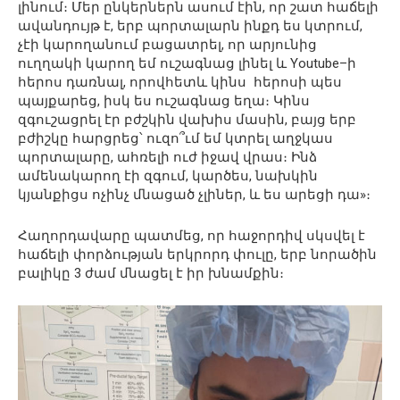
լինում։ Մեր ընկերներն ասում էին, որ շատ հաճելի
ավանդույթ է, երբ պորտալարն ինքդ ես կտրում,
չէի կարողանում բացատրել, որ արյունից
ուղղակի կարող եմ ուշագնաց լինել և Youtube–ի
հերոս դառնալ, որովհետև կինս հերոսի պես
պայքարեց, իսկ ես ուշագնաց եղա։ Կինս
զգուշացրել էր բժշկին վախիս մասին, բայց երբ
բժիշկը հարցրեց՝ ուզո՞ւմ եմ կտրել աղջկաս
պորտալարը, ահռելի ուժ իջավ վրաս։ Ինձ
ամենակարող էի զգում, կարծես, նախկին
կյանքիցս ոչինչ մնացած չլիներ, և ես արեցի դա»։
Հաղորդավարը պատմեց, որ հաջորդիվ սկսվել է
հաճելի փորձության երկրորդ փուլը, երբ նորածին
բալիկը 3 ժամ մնացել է իր խնամքին։