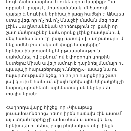
նույն ճանապարհով և ունեն դրա կարիքը։ Դա
որքան էլ բարդ է, միաժամանակ մեծագույն
վայելք է, նույնիսկ երեխայի լացը հաճելի է: Այնպես
ստացվեց, որ ո՛չ իմ, ո՛չ Անաշեի մաման մեզ հետ
չէին։ Սա ընտանեկան փորձություն էր, քանի որ
շատ մանրուքներ կան, որոնք չէինք հասկանում,
մեզ համար նոր էր, բայց պատվով հաղթահարում
ենք ամեն բան՝ սկսած փոքր հարցերից՝
երեխային լողացնել, հերթապահություն
սահմանել, ով է քնում, ով է փոքրիկի կողքին
նստելու: Միան ավելի ամուր է դարձրել մամայի ու
պապայի հարաբերությունները»,– ասաց նա ու
հպարտությամբ նշեց, որ բոլոր հարցերից շատ
լավ գլուխ է հանում, միայն երեխային կերակրել չի
կարող, որովհետև արհեստական կերեր չեն
տալիս նրան։
Հաղորդավարը հիշեց, որ «Կիսաբաց
լուսամուտներից» հետո իրեն հաճախ էին ասում՝
այս տղան երբեք չի ամուսնանա, առավել ևս,
երեխա չի ունենա, բայց ընդհակառակը, ինքն