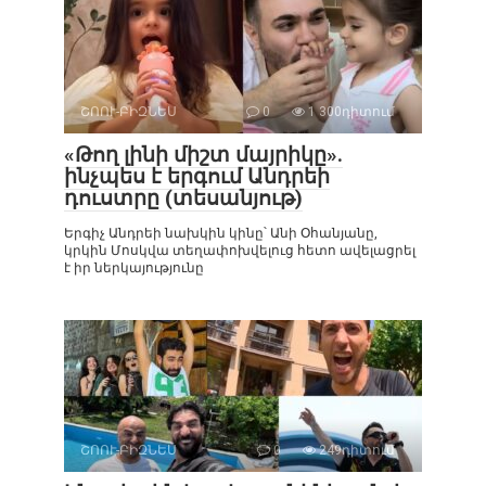
ՇՈՈՒ-ԲԻԶՆԵՍ
0
1 300դիտում
«Թող լինի միշտ մայրիկը».
ինչպես է երգում Անդրեի
դուստրը (տեսանյութ)
Երգիչ Անդրեի նախկին կինը՝ Անի Օհանյանը,
կրկին Մոսկվա տեղափոխվելուց հետո ավելացրել
է իր ներկայությունը
ՇՈՈՒ-ԲԻԶՆԵՍ
0
249դիտում