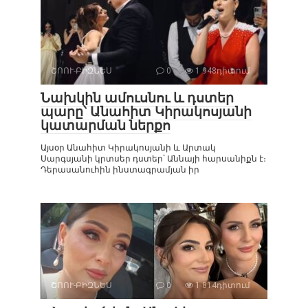
ՇՈՈՒ-ԲԻԶՆԵՍ
0
1 948դիտում
Նախկին ամուսնու և դստեր
պարը՝ Անահիտ Կիրակոսյանի
կատարման ներքո
Այսօր Անահիտ Կիրակոսյանի և Արտակ
Սարգսյանի կրտսեր դստեր՝ Աննայի հարսանիքն է։
Դերասանուհին ինստագրամյան իր
ՇՈՈՒ-ԲԻԶՆԵՍ
0
1 814դիտում