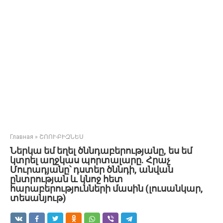
Главная
»
ՇՈՈՒ-ԲԻԶՆԵՍ
Ներկա եմ եղել ծննդաբերությանը, ես եմ
կտրել աղջկաս պորտալարը. Հրաչ
Մուրադյանը՝ դստեր ծննդի, անվան
ընտրության և կնոջ հետ
հարաբերությունների մասին (լուսանկար,
տեսանյութ)