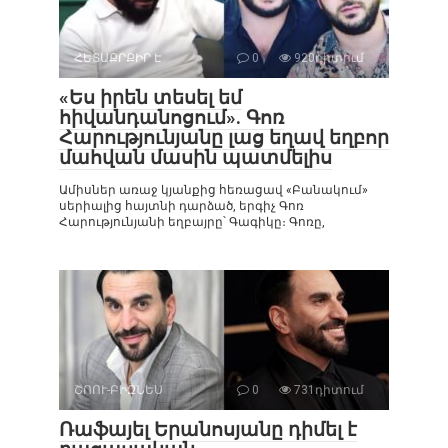
ՀԵՏԱՔՐՔԻՐ Է
0
920դիտում
«Ես իրեն տեսել եմ
հիվանդանոցում». Գոռ
Հարությունյանը լաց եղավ եղբոր
մահվան մասին պատմելիս
Ամիսներ առաջ կյանքից հեռացավ «Բանակում»
սերիալից հայտնի դարձած, երգիչ Գոռ
Հարությունյանի եղբայրը՝ Գագիկը։ Գոռը,
ՇՈՈՒ-ԲԻԶՆԵՍ
0
731դիտում
Ռաֆայել Երանոսյանը դիմել է