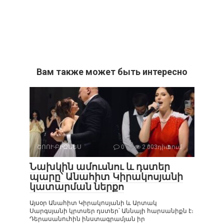
Вам также может быть интересно
ՇՈՈՒ-ԲԻԶՆԵՍ
0
2 003դիտում
Նախկին ամուսնու և դստեր
պարը՝ Անահիտ Կիրակոսյանի
կատարման ներքո
Այսօր Անահիտ Կիրակոսյանի և Արտակ
Սարգսյանի կրտսեր դստեր՝ Աննայի հարսանիքն է։
Դերասանուհին ինստագրամյան իր