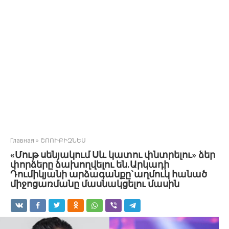
Главная
»
ՇՈՈՒ-ԲԻԶՆԵՍ
«Մութ սենյակում Սև կատու փնտրելու» ձեր
փորձերը ձախողվելու են.Արկադի
Դումիկյանի արձագանքը`աղմուկ հանած
միջոցառմանը մասնակցելու մասին