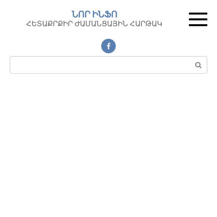
Перейти
ՆՈՐ ԻՆՖՈ
к
ՀԵՏԱՔՐՔԻՐ ԺԱՄԱՆՑԱՅԻՆ ՀԱՐԹԱԿ
контенту
Поиск: