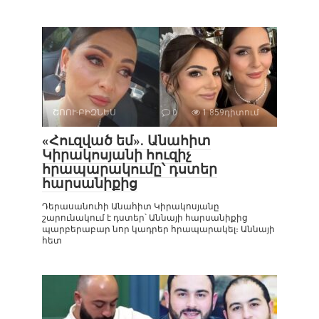
ՇՈՈՒ-ԲԻԶՆԵՍ
0
1 859դիտում
«Հուզված եմ». Անահիտ
Կիրակոսյանի հուզիչ
հրապարակումը՝ դստեր
հարսանիքից
Դերասանուհի Անահիտ Կիրակոսյանը
շարունակում է դստեր՝ Աննայի հարսանիքից
պարբերաբար նոր կադրեր հրապարակել։ Աննայի
հետ