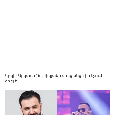
Երգիչ Արկադի Դումիկյանը սոցցանցի իր էջում
գրել է.