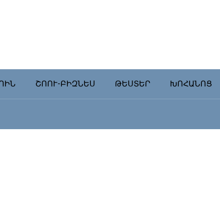
ՈԻՆ
ՇՈՈՒ-ԲԻԶՆԵՍ
ԹԵՍՏԵՐ
ԽՈՀԱՆՈՑ