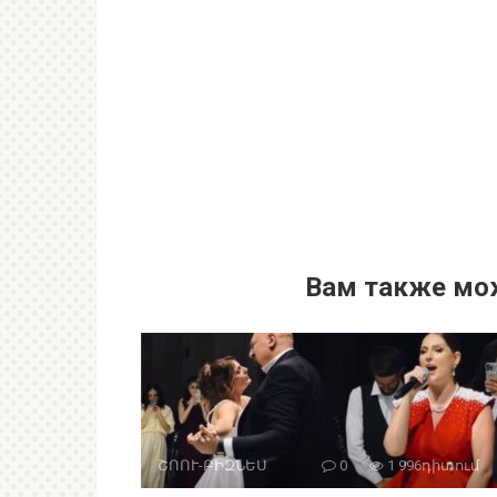
Вам также мо
ՇՈՈՒ-ԲԻԶՆԵՍ
0
1 996դիտում