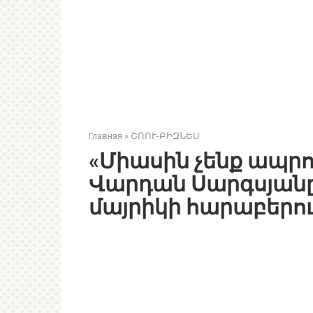
Главная
»
ՇՈՈՒ-ԲԻԶՆԵՍ
«Միասին չենք ապրում
Վարդան Սարգսյանը՝
մայրիկի հարաբերու