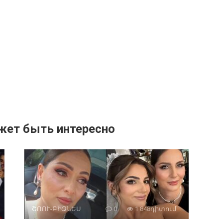
жет быть интересно
ՇՈՈՒ-ԲԻԶՆԵՍ
0
1 848դիտում