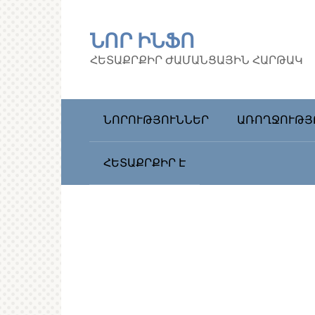
Перейти
к
ՆՈՐ ԻՆՖՈ
контенту
ՀԵՏԱՔՐՔԻՐ ԺԱՄԱՆՑԱՅԻՆ ՀԱՐԹԱԿ
ՆՈՐՈՒԹՅՈՒՆՆԵՐ
ԱՌՈՂՋՈՒԹՅ
ՀԵՏԱՔՐՔԻՐ Է