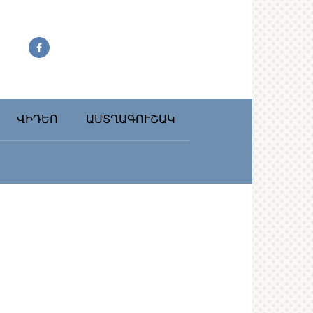
ՎԻԴԵՈ
ԱՍՏՂԱԳՈՒՇԱԿ