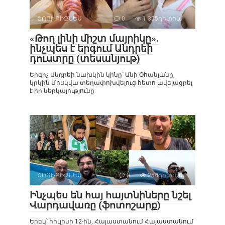
ՇՈՈՒ-ԲԻԶՆԵՍ
0
1 305դիտում
«Թող լինի միշտ մայրիկը».
ինչպես է երգում Անդրեի
դուստրը (տեսանյութ)
Երգիչ Անդրեի նախկին կինը՝ Անի Օհանյանը,
կրկին Մոսկվա տեղափոխվելուց հետո ավելացրել
է իր ներկայությունը
ՇՈՈՒ-ԲԻԶՆԵՍ
0
254դիտում
Ինչպես են հայ հայտնիները նշել
Վարդավառը (ֆոտոշարք)
Երեկ՝ հուլիսի 12-ին, Հայաստանում Հայաստանում