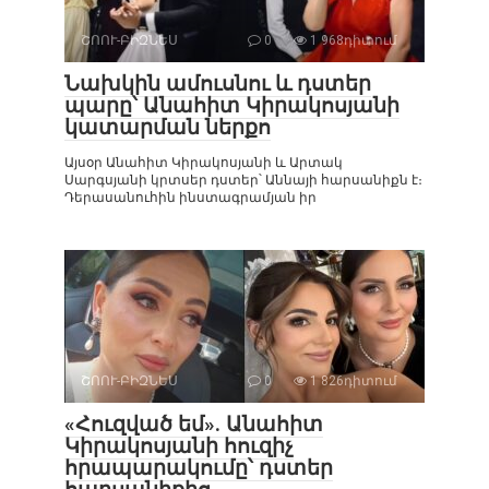
ՇՈՈՒ-ԲԻԶՆԵՍ
0
1 968դիտում
Նախկին ամուսնու և դստեր
պարը՝ Անահիտ Կիրակոսյանի
կատարման ներքո
Այսօր Անահիտ Կիրակոսյանի և Արտակ
Սարգսյանի կրտսեր դստեր՝ Աննայի հարսանիքն է։
Դերասանուհին ինստագրամյան իր
ՇՈՈՒ-ԲԻԶՆԵՍ
0
1 826դիտում
«Հուզված եմ». Անահիտ
Կիրակոսյանի հուզիչ
հրապարակումը՝ դստեր