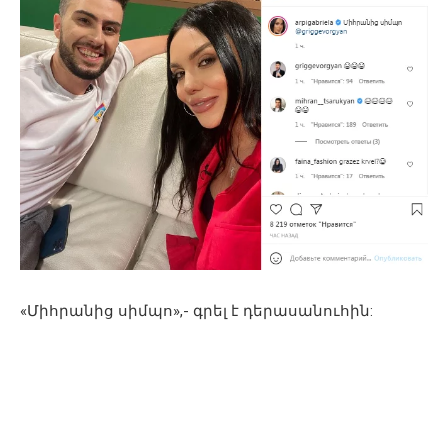
«Միհրանից սիմպո»,- գրել է դերասանուհին: