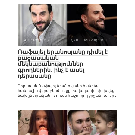
ՇՈՈՒ-ԲԻԶՆԵՍ
0
720դիտում
Ռաֆայել Երանոսյանը դիմել է
բացասական
մեկնաբանություններ
գրողներին․ ինչ է ասել
դերասանը
Դերասան Ռաֆայել Երանոսյանի հանդեպ
հանրային վերաբերմունքը բավականին փոխվեց
նախընտրական ու դրան հաջորդող շրջանում, երբ