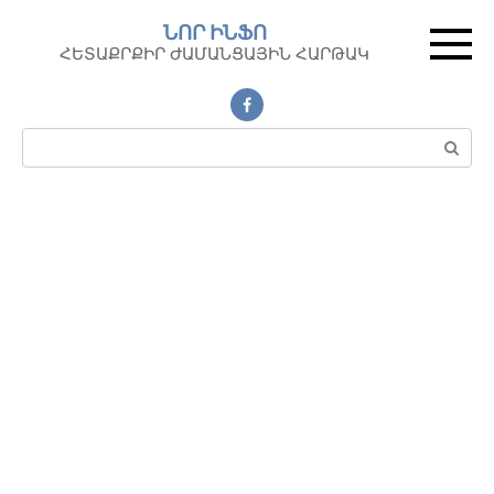
Перейти
ՆՈՐ ԻՆՖՈ
к
ՀԵՏԱՔՐՔԻՐ ԺԱՄԱՆՑԱՅԻՆ ՀԱՐԹԱԿ
контенту
Поиск: