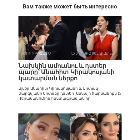
Вам также может быть интересно
ՇՈՈՒ-ԲԻԶՆԵՍ
0
2 005դիտում
Նախկին ամուսնու և դստեր
պարը՝ Անահիտ Կիրակոսյանի
կատարման ներքո
Այսօր Անահիտ Կիրակոսյանի և Արտակ
Սարգսյանի կրտսեր դստեր՝ Աննայի հարսանիքն է։
Դերասանուհին ինստագրամյան իր