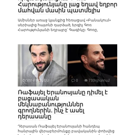
Հարությունյանը լաց եղավ եղբոր
մահվան մասին պատմելիս
Ամիսներ առաջ կյանքից հեռացավ «Բանակում»
սերիալից հայտնի դարձած, երգիչ Գոռ
Հարությունյանի եղբայրը՝ Գագիկը։ Գոռը,
ՇՈՈՒ-ԲԻԶՆԵՍ
0
733դիտում
Ռաֆայել Երանոսյանը դիմել է
բացասական
մեկնաբանություններ
գրողներին․ ինչ է ասել
դերասանը
Դերասան Ռաֆայել Երանոսյանի հանդեպ
հանրային վերաբերմունքը բավականին փոխվեց