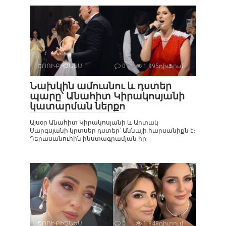
ՇՈՈՒ-ԲԻԶՆԵՍ
0
1 995դիտում
Նախկին ամուսնու և դստեր
պարը՝ Անահիտ Կիրակոսյանի
կատարման ներքո
Այսօր Անահիտ Կիրակոսյանի և Արտակ
Սարգսյանի կրտսեր դստեր՝ Աննայի հարսանիքն է։
Դերասանուհին ինստագրամյան իր
ՇՈՈՒ-ԲԻԶՆԵՍ
0
1 848դիտում