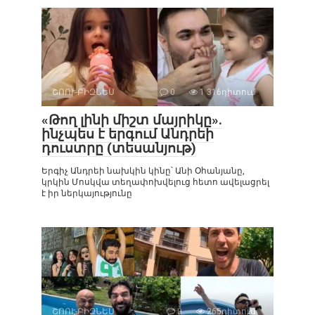
ՇՈՈՒ-ԲԻԶՆԵՍ
0
1 316դիտում
«Թող լինի միշտ մայրիկը».
ինչպես է երգում Անդրեի
դուստրը (տեսանյութ)
Երգիչ Անդրեի նախկին կինը՝ Անի Օհանյանը,
կրկին Մոսկվա տեղափոխվելուց հետո ավելացրել
է իր ներկայությունը
ՇՈՈՒ-ԲԻԶՆԵՍ
0
265դիտում