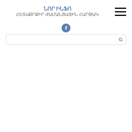
Перейти
ՆՈՐ ԻՆՖՈ
к
ՀԵՏԱՔՐՔԻՐ ԺԱՄԱՆՑԱՅԻՆ ՀԱՐԹԱԿ
контенту
Поиск: