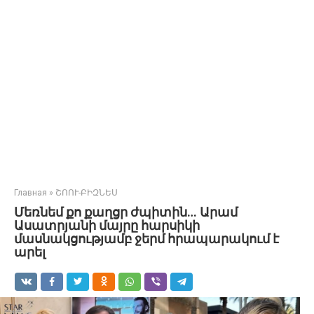
Главная
»
ՇՈՈՒ-ԲԻԶՆԵՍ
Մեռնեմ քո քաղցր ժպիտին… Արամ
Ասատրյանի մայրը հարսիկի
մասնակցությամբ ջերմ հրապարակում է
արել