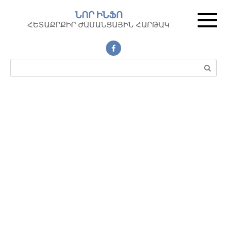
Перейти
ՆՈՐ ԻՆՖՈ
к
ՀԵՏԱՔՐՔԻՐ ԺԱՄԱՆՑԱՅԻՆ ՀԱՐԹԱԿ
контенту
Поиск: