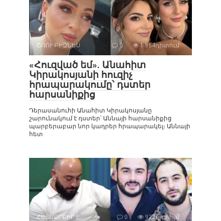
ՇՈՈՒ-ԲԻԶՆԵՍ
0
1 864դիտում
«Հուզված եմ». Անահիտ
Կիրակոսյանի հուզիչ
հրապարակումը՝ դստեր
հարսանիքից
Դերասանուհի Անահիտ Կիրակոսյանը
շարունակում է դստեր՝ Աննայի հարսանիքից
պարբերաբար նոր կադրեր հրապարակել։ Աննայի
հետ
ՀԵՏԱՔՐՔԻՐ Է
0
922դիտում