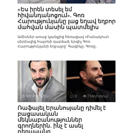
«Ես իրեն տեսել եմ
հիվանդանոցում». Գոռ
Հարությունյանը լաց եղավ եղբոր
մահվան մասին պատմելիս
Ամիսներ առաջ կյանքից հեռացավ «Բանակում»
սերիալից հայտնի դարձած, երգիչ Գոռ
Հարությունյանի եղբայրը՝ Գագիկը։ Գոռը,
ՇՈՈՒ-ԲԻԶՆԵՍ
0
734դիտում
Ռաֆայել Երանոսյանը դիմել է
բացասական
մեկնաբանություններ
գրողներին․ ինչ է ասել
դերասանը