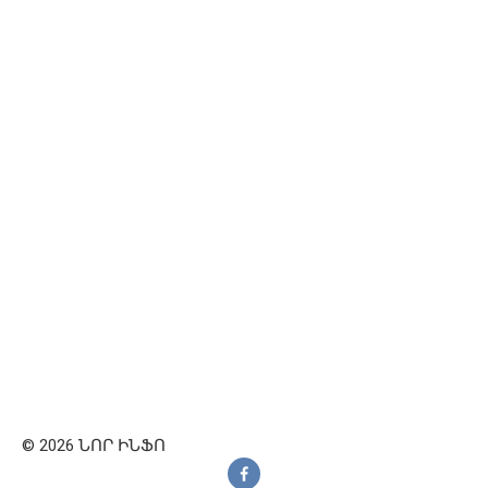
© 2026 ՆՈՐ ԻՆՖՈ