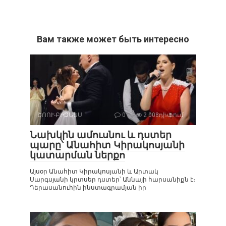
Вам также может быть интересно
ՇՈՈՒ-ԲԻԶՆԵՍ
0
2 008դիտում
Նախկին ամուսնու և դստեր
պարը՝ Անահիտ Կիրակոսյանի
կատարման ներքո
Այսօր Անահիտ Կիրակոսյանի և Արտակ
Սարգսյանի կրտսեր դստեր՝ Աննայի հարսանիքն է։
Դերասանուհին ինստագրամյան իր