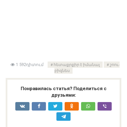
1 592դիտում
հետաքրքիր է իմանալ
շոու-
բիզնես
Понравилась статья? Поделиться с
друзьями: