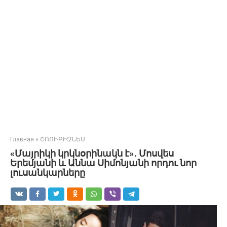
Главная
»
ՇՈՈՒ-ԲԻԶՆԵՍ
«Մայրիկի կրկնօրինակն է»․ Մոսվես
Երեմյանի և Աննա Սիմոնյանի որդու նոր
լուսանկարները