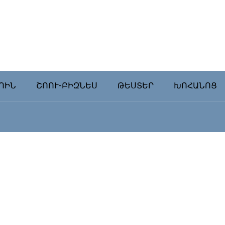
ՈԻՆ
ՇՈՈՒ-ԲԻԶՆԵՍ
ԹԵՍՏԵՐ
ԽՈՀԱՆՈՑ