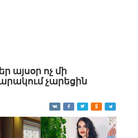
ր այսօր ոչ մի
րակում չարեցին