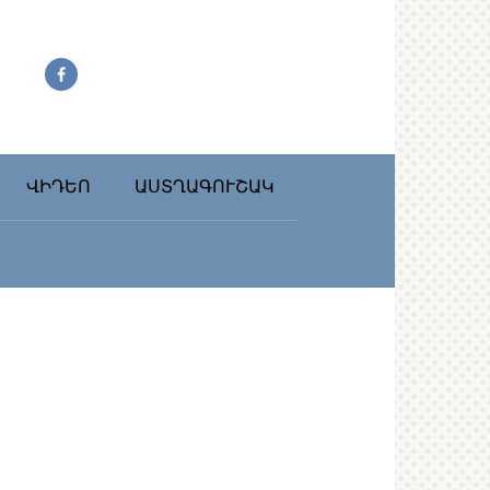
ՎԻԴԵՈ
ԱՍՏՂԱԳՈՒՇԱԿ