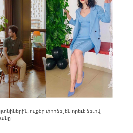
յտնիներին, ովքեր փորձել են որեւէ ձեւով
անը: