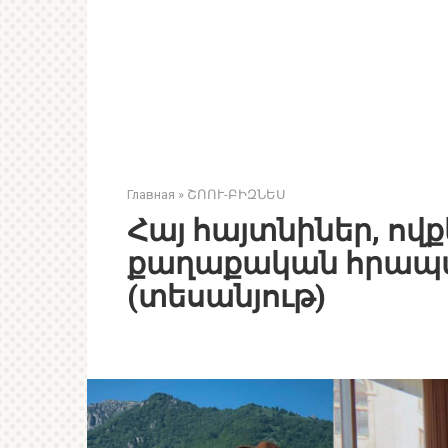
Главная
»
ՇՈՈՒ-ԲԻԶՆԵՍ
Հայ հայտնիներ, ովքե
քաղաքական հրապա
(տեսանյութ)