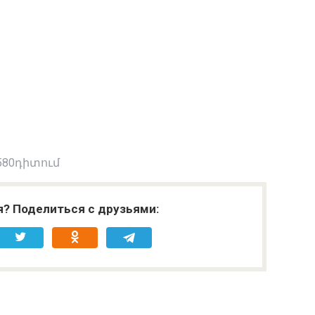
580դիտում
я? Поделиться с друзьями: