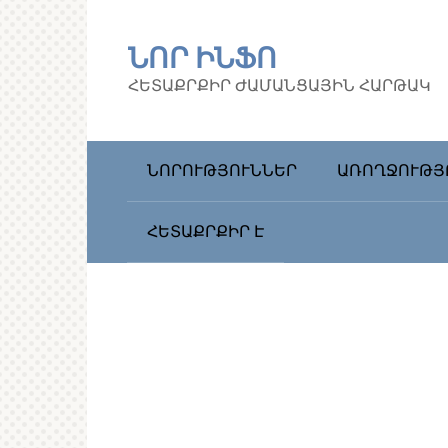
Перейти
к
ՆՈՐ ԻՆՖՈ
контенту
ՀԵՏԱՔՐՔԻՐ ԺԱՄԱՆՑԱՅԻՆ ՀԱՐԹԱԿ
ՆՈՐՈՒԹՅՈՒՆՆԵՐ
ԱՌՈՂՋՈՒԹՅ
ՀԵՏԱՔՐՔԻՐ Է