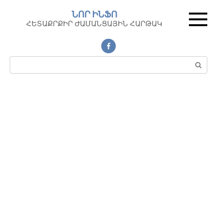
Перейти
ՆՈՐ ԻՆՖՈ
к
ՀԵՏԱՔՐՔԻՐ ԺԱՄԱՆՑԱՅԻՆ ՀԱՐԹԱԿ
контенту
Поиск: