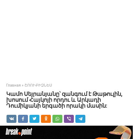
Главная
»
ՇՈՈՒ-ԲԻԶՆԵՍ
Կամո Սեյրանյանը՝ զանգում է Թաթուլին,
խոսում Հայկոյի որդու և Արկադի
Դումիկյանի երգածի որակի մասին: