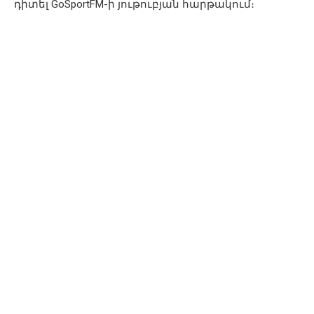
դիտել GoSportFM-ի յութուբյան հարթակում։