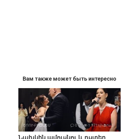
Вам также может быть интересно
ՇՈՈՒ-ԲԻԶՆԵՍ
0
1 971դիտում
Նախկին ամուսնու և դստեր