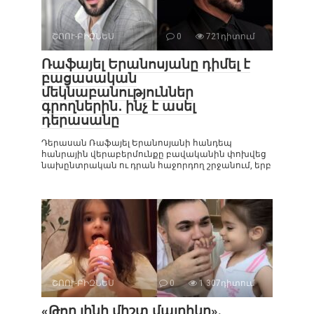
ՇՈՈՒ-ԲԻԶՆԵՍ
0
721դիտում
Ռաֆայել Երանոսյանը դիմել է
բացասական
մեկնաբանություններ
գրողներին․ ինչ է ասել
դերասանը
Դերասան Ռաֆայել Երանոսյանի հանդեպ
հանրային վերաբերմունքը բավականին փոխվեց
նախընտրական ու դրան հաջորդող շրջանում, երբ
ՇՈՈՒ-ԲԻԶՆԵՍ
0
1 307դիտում
«Թող լինի միշտ մայրիկը».