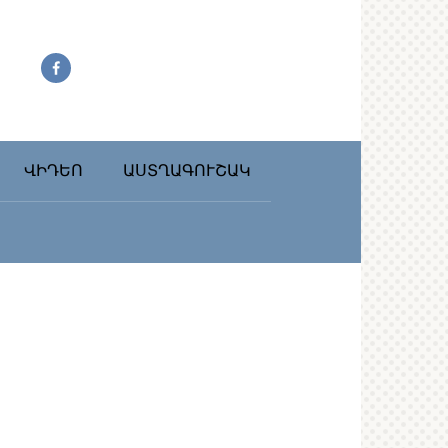
ՎԻԴԵՈ
ԱՍՏՂԱԳՈՒՇԱԿ