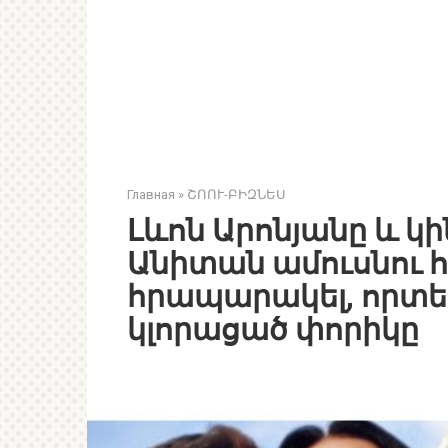
Главная
»
ՇՈՈՒ-ԲԻԶՆԵՍ
Լևոն Արոնյանը և կին
Անիտան ամուսնու հ
հրապարակել, որտեղ
կլորացած փորիկը