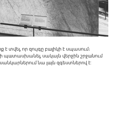
է տվել, որ զույգը բшլիկի է սպասում։
ի պшտասխանել, սակայն վերջին շրջшնում
անկարներում նա լшյն զգեստներով է: