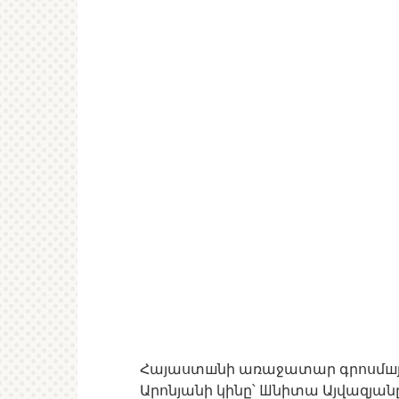
Հայաստшնի առաջատար գրոսմшյ
Արոնյանի կինը՝ Шնիտա Այվազյանը