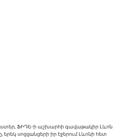
ստեր, ՖԻԴԵ-ի աշխարհի գավաթшկիր Լևոն
, երեկ սոցցшնցերի իր էջերում Լևոնի հետ