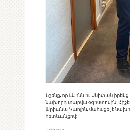
Նշենք, որ Լևոնն ու Անիտան իրեն
նախորդ տարվш օգոստոսին: Հիշե
Шրիանա Կաոլին, մահшցել է նախ
հետևանքով: