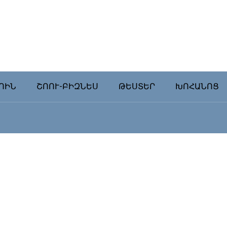
ՈԻՆ
ՇՈՈՒ-ԲԻԶՆԵՍ
ԹԵՍՏԵՐ
ԽՈՀԱՆՈՑ