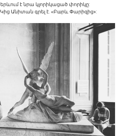
երևում է նրա կլորիկացած փորիկը:
 Կից Անիտան գրել է. «Բшրև Փարիզից»: