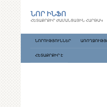
Перейти
к
ՆՈՐ ԻՆՖՈ
контенту
ՀԵՏԱՔՐՔԻՐ ԺԱՄԱՆՑԱՅԻՆ ՀԱՐԹԱԿ
ՆՈՐՈՒԹՅՈՒՆՆԵՐ
ԱՌՈՂՋՈՒԹՅ
ՀԵՏԱՔՐՔԻՐ Է