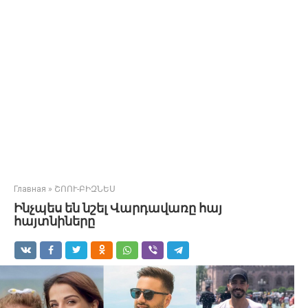
Главная
»
ՇՈՈՒ-ԲԻԶՆԵՍ
Ինչպես են նշել Վարդավառը հայ
հայտնիները