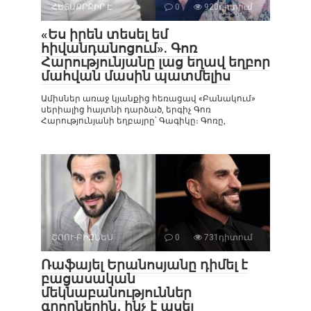
ՀԵՏԱՔՐՔԻՐ Է
0
920դիտում
«Ես իրեն տեսել եմ
հիվանդանոցում». Գոռ
Հարությունյանը լաց եղավ եղբոր
մահվան մասին պատմելիս
Ամիսներ առաջ կյանքից հեռացավ «Բանակում»
սերիալից հայտնի դարձած, երգիչ Գոռ
Հարությունյանի եղբայրը՝ Գագիկը։ Գոռը,
ՇՈՈՒ-ԲԻԶՆԵՍ
0
731դիտում
Ռաֆայել Երանոսյանը դիմել է
բացասական
մեկնաբանություններ
գրողներին․ ինչ է ասել