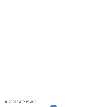
© 2026 ՆՈՐ ԻՆՖՈ