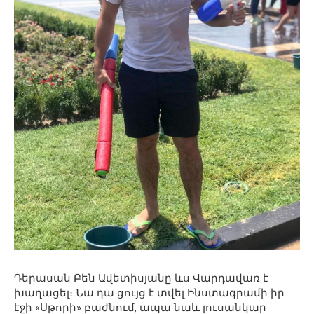
Դերասան Բեն Ավետիսյանը ևս Վարդավառ է
խաղացել։ Նա դա ցույց է տվել Ինստագրամի իր
էջի «Սթորի» բաժնում, ապա նաև լուսանկար