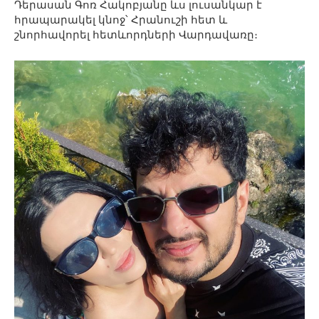
Դերասան Գոռ Հակոբյանը ևս լուսանկար է
հրապարակել կնոջ՝ Հրանուշի հետ և
շնորհավորել հետևորդների Վարդավառը։