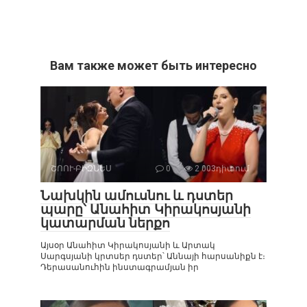
Вам также может быть интересно
ՇՈՈՒ-ԲԻԶՆԵՍ
0
2 003դիտում
Նախկին ամուսնու և դստեր
պարը՝ Անահիտ Կիրակոսյանի
կատարման ներքո
Այսօր Անահիտ Կիրակոսյանի և Արտակ
Սարգսյանի կրտսեր դստեր՝ Աննայի հարսանիքն է։
Դերասանուհին ինստագրամյան իր