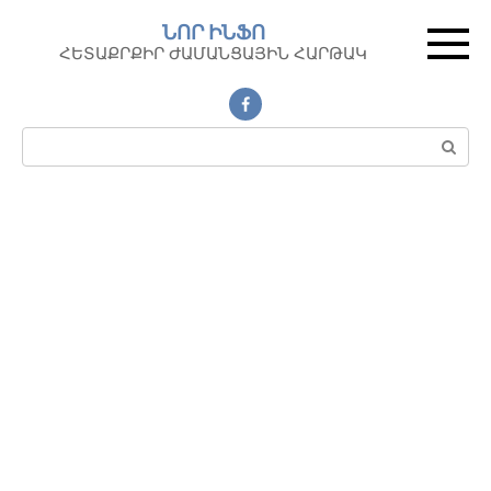
Перейти
ՆՈՐ ԻՆՖՈ
к
ՀԵՏԱՔՐՔԻՐ ԺԱՄԱՆՑԱՅԻՆ ՀԱՐԹԱԿ
контенту
Поиск: