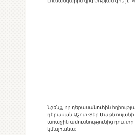
Լուսանկարին կից Սոֆյան գրել է՝ «
Նշենք, որ դերասանուհին հղիությա
դերասան Աշոտ-Տեր Մաթևոսյանի 
առաջին ամուսնությունից դուստր
կմայրանա: