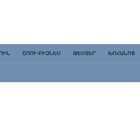
ՈԻՆ
ՇՈՈՒ-ԲԻԶՆԵՍ
ԹԵՍՏԵՐ
ԽՈՀԱՆՈՑ