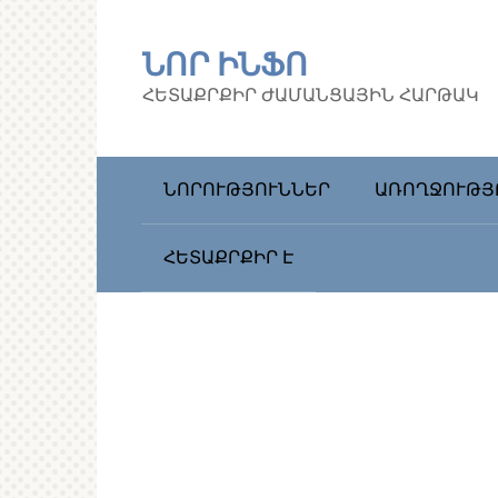
Перейти
к
ՆՈՐ ԻՆՖՈ
контенту
ՀԵՏԱՔՐՔԻՐ ԺԱՄԱՆՑԱՅԻՆ ՀԱՐԹԱԿ
ՆՈՐՈՒԹՅՈՒՆՆԵՐ
ԱՌՈՂՋՈՒԹՅ
ՀԵՏԱՔՐՔԻՐ Է