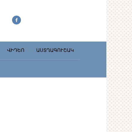
ՎԻԴԵՈ
ԱՍՏՂԱԳՈՒՇԱԿ