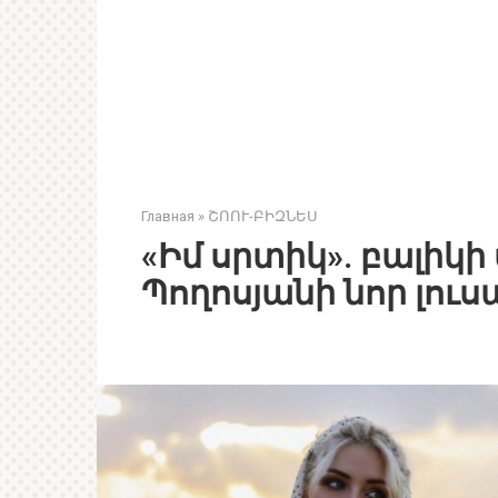
Главная
»
ՇՈՈՒ-ԲԻԶՆԵՍ
«Իմ սրտիկ». բալիկ
Պողոսյանի նոր լու