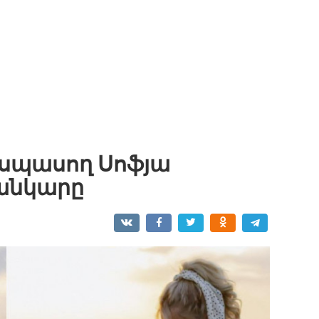
ի սպասող Սոֆյա
սանկարը