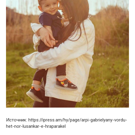
Источник: https://ipress.am/hy/page/arpi-gabrielyany-vordu-
het-nor-lusankar-e-hraparakel