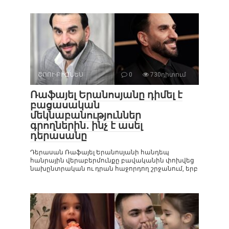
ՇՈՈՒ-ԲԻԶՆԵՍ
0
730դիտում
Ռաֆայել Երանոսյանը դիմել է
բացասական
մեկնաբանություններ
գրողներին․ ինչ է ասել
դերասանը
Դերասան Ռաֆայել Երանոսյանի հանդեպ
հանրային վերաբերմունքը բավականին փոխվեց
նախընտրական ու դրան հաջորդող շրջանում, երբ