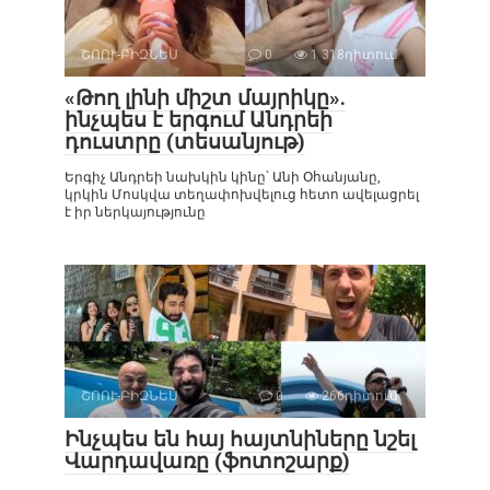
ՇՈՈՒ-ԲԻԶՆԵՍ
0
1 318դիտում
«Թող լինի միշտ մայրիկը».
ինչպես է երգում Անդրեի
դուստրը (տեսանյութ)
Երգիչ Անդրեի նախկին կինը՝ Անի Օհանյանը,
կրկին Մոսկվա տեղափոխվելուց հետո ավելացրել
է իր ներկայությունը
ՇՈՈՒ-ԲԻԶՆԵՍ
0
266դիտում
Ինչպես են հայ հայտնիները նշել
Վարդավառը (ֆոտոշարք)