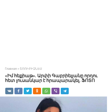
Главная
»
ՇՈՈՒ-ԲԻԶՆԵՍ
«Իմ հեքիաթ». Արփի Գաբրիելյանը որդու
հետ լուսանկար է հրապարակել. ՖՈՏՈ