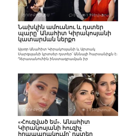
ՇՈՈՒ-ԲԻԶՆԵՍ
0
1 998դիտում
Նախկին ամուսնու և դստեր
պարը՝ Անահիտ Կիրակոսյանի
կատարման ներքո
Այսօր Անահիտ Կիրակոսյանի և Արտակ
Սարգսյանի կրտսեր դստեր՝ Աննայի հարսանիքն է։
Դերասանուհին ինստագրամյան իր
ՇՈՈՒ-ԲԻԶՆԵՍ
0
1 853դիտում
«Հուզված եմ». Անահիտ
Կիրակոսյանի հուզիչ
հրապարակումը՝ դստեր