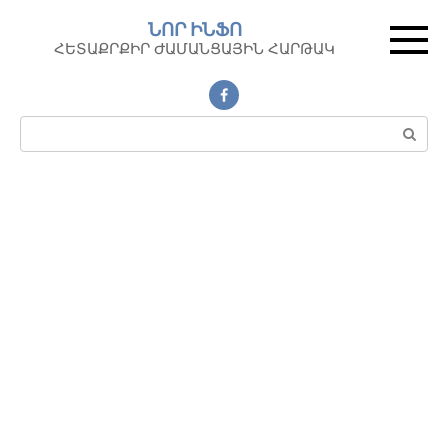
Перейти
ՆՈՐ ԻՆՖՈ
к
ՀԵՏԱՔՐՔԻՐ ԺԱՄԱՆՑԱՅԻՆ ՀԱՐԹԱԿ
контенту
Поиск: