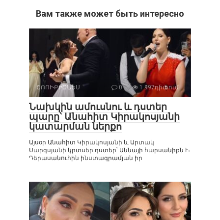
Вам также может быть интересно
ՇՈՈՒ-ԲԻԶՆԵՍ
0
1 997դիտում
Նախկին ամուսնու և դստեր
պարը՝ Անահիտ Կիրակոսյանի
կատարման ներքո
Այսօր Անահիտ Կիրակոսյանի և Արտակ
Սարգսյանի կրտսեր դստեր՝ Աննայի հարսանիքն է։
Դերասանուհին ինստագրամյան իր