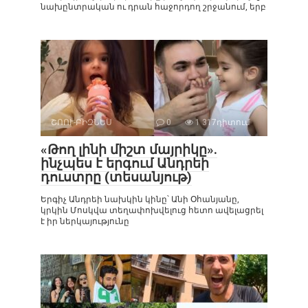
նախընտրական ու դրան հաջորդող շրջանում, երբ
ՇՈՈՒ-ԲԻԶՆԵՍ
0
1 317դիտում
«Թող լինի միշտ մայրիկը».
ինչպես է երգում Անդրեի
դուստրը (տեսանյութ)
Երգիչ Անդրեի նախկին կինը՝ Անի Օհանյանը,
կրկին Մոսկվա տեղափոխվելուց հետո ավելացրել
է իր ներկայությունը