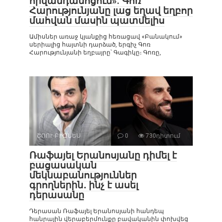
հիվանդանոցում». Գոռ
Հարությունյանը լաց եղավ եղբոր
մահվան մասին պատմելիս
Ամիսներ առաջ կյանքից հեռացավ «Բանակում»
սերիալից հայտնի դարձած, երգիչ Գոռ
Հարությունյանի եղբայրը՝ Գագիկը։ Գոռը,
ՇՈՈՒ-ԲԻԶՆԵՍ
0
730դիտում
Ռաֆայել Երանոսյանը դիմել է
բացասական
մեկնաբանություններ
գրողներին․ ինչ է ասել
դերասանը
Դերասան Ռաֆայել Երանոսյանի հանդեպ
հանրային վերաբերմունքը բավականին փոխվեց