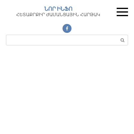
Перейти
ՆՈՐ ԻՆՖՈ
к
ՀԵՏԱՔՐՔԻՐ ԺԱՄԱՆՑԱՅԻՆ ՀԱՐԹԱԿ
контенту
Поиск: