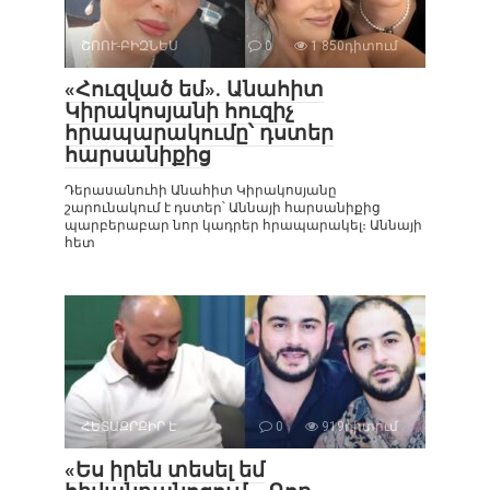
ՇՈՈՒ-ԲԻԶՆԵՍ
0
1 850դիտում
«Հուզված եմ». Անահիտ
Կիրակոսյանի հուզիչ
հրապարակումը՝ դստեր
հարսանիքից
Դերասանուհի Անահիտ Կիրակոսյանը
շարունակում է դստեր՝ Աննայի հարսանիքից
պարբերաբար նոր կադրեր հրապարակել։ Աննայի
հետ
ՀԵՏԱՔՐՔԻՐ Է
0
919դիտում
«Ես իրեն տեսել եմ