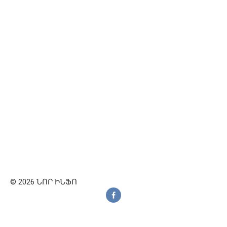
© 2026 ՆՈՐ ԻՆՖՈ