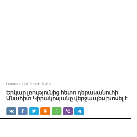
Главная
»
ՇՈՈՒ-ԲԻԶՆԵՍ
Երկար լռությունից հետո դերասանուհի
Անահիտ Կիրակոսյանը վերջապես խոսել է