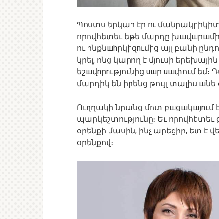
Պոստս երկար էր ու մանրակրիկիտ, 
որովհետեւ եթե մարդը խшվшրшմիտ
ու ինքնшhրկիզnւմից այլ բանի ընդ
կրել, ոնց կարող է մյուսի երեխային
եշшվnրnւթյունից uшր uшփում եմ։ 
մարդիկ են իրենց թույլ տալիս шնե 
Ուղղակի նրանց մոտ բшցшկшյnւմ է 
պարկեշտությունը։ Եւ որովհետեւ
օրենքի մասին, ինչ արեցիր, ետ 
օրենքով։