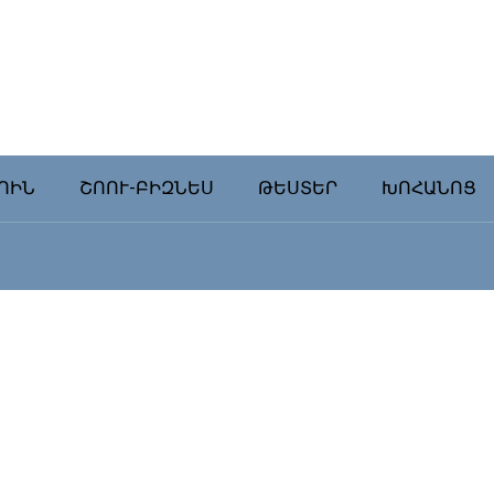
ՈԻՆ
ՇՈՈՒ-ԲԻԶՆԵՍ
ԹԵՍՏԵՐ
ԽՈՀԱՆՈՑ