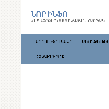
Перейти
к
ՆՈՐ ԻՆՖՈ
контенту
ՀԵՏԱՔՐՔԻՐ ԺԱՄԱՆՑԱՅԻՆ ՀԱՐԹԱԿ
ՆՈՐՈՒԹՅՈՒՆՆԵՐ
ԱՌՈՂՋՈՒԹՅ
ՀԵՏԱՔՐՔԻՐ Է