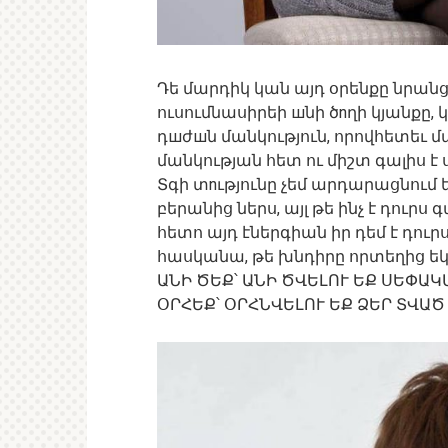
Դե մարդիկ կան այդ օրենքը նրանց 
ուսումնասիրեի шնի ծnղի կյանքը, 
դшժшն մանկություն, որովհետեւ մ
մանկության հետ ու միշտ գալիս 
Տգի տnւթյունը չեմ արդարացնում եր
բերանից ներս, այլ թե ինչ է դուրս գա
հետո այդ էներգիան իր դեմ է դուրս 
հասկանա, թե խնդիրը որտեղից ե
ԱՆԻ ԾԵՔ՝ ԱՆԻ ԾՎԵԼՈՒ ԵՔ ՍԵՓԱԿ
ՕՐՀԵՔ՝ ՕՐՀՆՎԵԼՈՒ ԵՔ ՁԵՐ ՏՎԱԾ