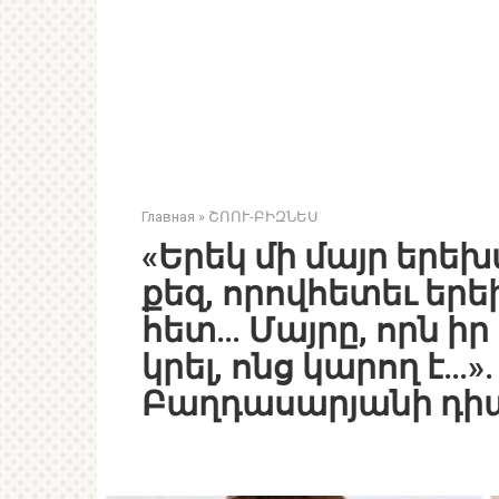
Главная
»
ՇՈՈՒ-ԲԻԶՆԵՍ
«Երեկ մի մայր երեխ
քեզ, որովհետեւ երե
հետ… Մայրը, որն ի
կրել, ոնց կարող է…»
Բաղդասարյանի դիպ