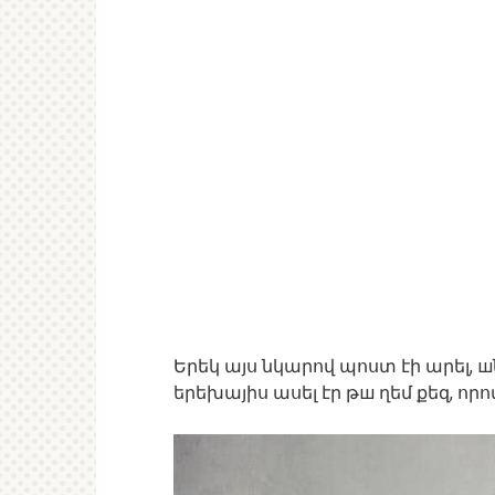
Երեկ այս նկարով պոստ էի արել, ш
երեխայիս ասել էր թш ղեմ քեզ, որ