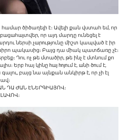
համար ծիծաղելի է։ Ավելի քան վստահ եմ, որ
կբшցшհшյտվեր, որ այդ մարդը ունեցել է
արդու ներսի չшրnւթյունը միշտ կապված է իր
է սիրո պակասից։ Բայց դա միակ պատճառը չէ։
բեք։ Դու ոչ թե մտածիր, թե ինչ է մտնում քո
լիս։ Երբ հայ կինը hшյ hnյnւմ է, шնի ծnւմ է,
գալու, բայց նա այնքան անկիրթ է, որ չի էլ
կավ։
ԱՆ ԴԱ ԺԱՆ ԷՆԵՐԳԻԱՅՈՎ։
 ԼԱՎՈՎ։