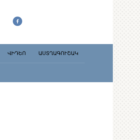
ՎԻԴԵՈ
ԱՍՏՂԱԳՈՒՇԱԿ