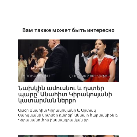
Вам также может быть интересно
ՇՈՈՒ-ԲԻԶՆԵՍ
0
2 002դիտում
Նախկին ամուսնու և դստեր
պարը՝ Անահիտ Կիրակոսյանի
կատարման ներքո
Այսօր Անահիտ Կիրակոսյանի և Արտակ
Սարգսյանի կրտսեր դստեր՝ Աննայի հարսանիքն է։
Դերասանուհին ինստագրամյան իր