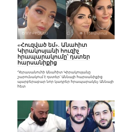
ՇՈՈՒ-ԲԻԶՆԵՍ
0
1 858դիտում
«Հուզված եմ». Անահիտ
Կիրակոսյանի հուզիչ
հրապարակումը՝ դստեր
հարսանիքից
Դերասանուհի Անահիտ Կիրակոսյանը
շարունակում է դստեր՝ Աննայի հարսանիքից
պարբերաբար նոր կադրեր հրապարակել։ Աննայի
հետ