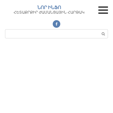
Перейти
ՆՈՐ ԻՆՖՈ
к
ՀԵՏԱՔՐՔԻՐ ԺԱՄԱՆՑԱՅԻՆ ՀԱՐԹԱԿ
контенту
Поиск: