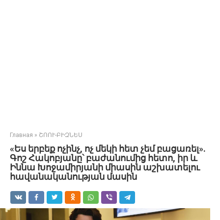
Главная
»
ՇՈՈՒ-ԲԻԶՆԵՍ
«Ես երբեք ոչինչ, ոչ մեկի հետ չեմ բացառել».
Գոշ Հակոբյանը՝ բաժանումից հետո, իր և
Իննա Խոջամիրյանի միասին աշխատելու
հավանականության մասին