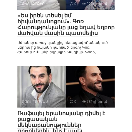
ՀԵՏԱՔՐՔԻՐ Է
0
920դիտում
«Ես իրեն տեսել եմ
հիվանդանոցում». Գոռ
Հարությունյանը լաց եղավ եղբոր
մահվան մասին պատմելիս
Ամիսներ առաջ կյանքից հեռացավ «Բանակում»
սերիալից հայտնի դարձած, երգիչ Գոռ
Հարությունյանի եղբայրը՝ Գագիկը։ Գոռը,
ՇՈՈՒ-ԲԻԶՆԵՍ
0
731դիտում
Ռաֆայել Երանոսյանը դիմել է
բացասական
մեկնաբանություններ
գրողներին․ ինչ է ասել