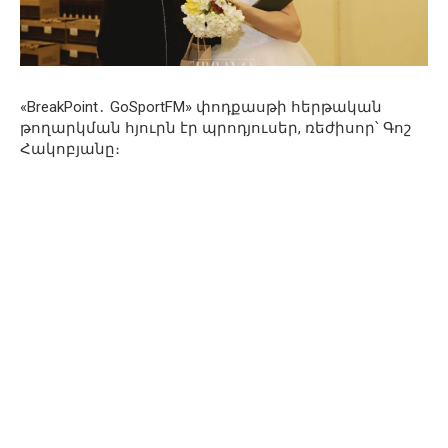
«BreakPoint․ GoSportFM» փոդքասթի հերթական
թողարկման հյուրն էր պրոդյուսեր, ռեժիսոր՝ Գոշ
Հակոբյանը։