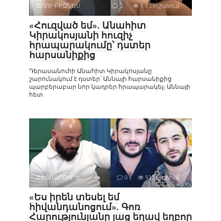
ՇՈՈՒ-ԲԻԶՆԵՍ
0
1 839դիտում
«Հուզված եմ». Անահիտ
Կիրակոսյանի հուզիչ
հրապարակումը՝ դստեր
հարսանիքից
Դերասանուհի Անահիտ Կիրակոսյանը
շարունակում է դստեր՝ Աննայի հարսանիքից
պարբերաբար նոր կադրեր հրապարակել։ Աննայի
հետ
ՀԵՏԱՔՐՔԻՐ Է
0
915դիտում
«Ես իրեն տեսել եմ
հիվանդանոցում». Գոռ
Հարությունյանը լաց եղավ եղբոր