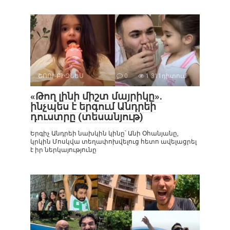
ՇՈՈՒ-ԲԻԶՆԵՍ
0
1 311դիտում
«Թող լինի միշտ մայրիկը».
ինչպես է երգում Անդրեի
դուստրը (տեսանյութ)
Երգիչ Անդրեի նախկին կինը՝ Անի Օհանյանը,
կրկին Մոսկվա տեղափոխվելուց հետո ավելացրել
է իր ներկայությունը