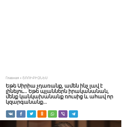
Главная
»
ՇՈՈՒ-ԲԻԶՆԵՍ
Եթե Սիրիա չդառանք, ամեն ինչ լավ է
լինելու… Եթե պլաններն իրականանան,
մենք կանկախանանք ռուսից և ահավ որ
կզարգանանք…