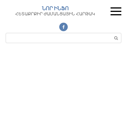
Перейти
ՆՈՐ ԻՆՖՈ
к
ՀԵՏԱՔՐՔԻՐ ԺԱՄԱՆՑԱՅԻՆ ՀԱՐԹԱԿ
контенту
Поиск: