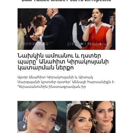
ՇՈՈՒ-ԲԻԶՆԵՍ
0
1 984դիտում
Նախկին ամուսնու և դստեր
պարը՝ Անահիտ Կիրակոսյանի
կատարման ներքո
Այսօր Անահիտ Կիրակոսյանի և Արտակ
Սարգսյանի կրտսեր դստեր՝ Աննայի հարսանիքն է։
Դերասանուհին ինստագրամյան իր