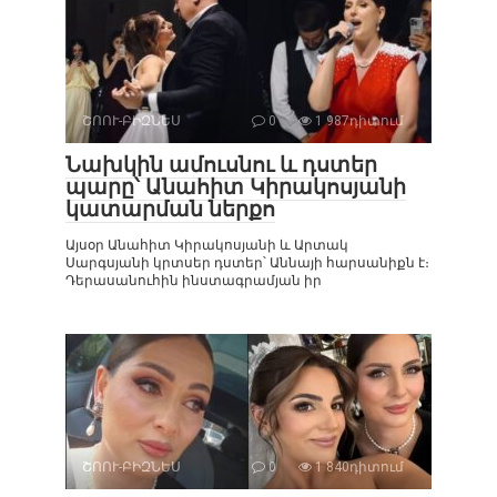
ՇՈՈՒ-ԲԻԶՆԵՍ
0
1 987դիտում
Նախկին ամուսնու և դստեր
պարը՝ Անահիտ Կիրակոսյանի
կատարման ներքո
Այսօր Անահիտ Կիրակոսյանի և Արտակ
Սարգսյանի կրտսեր դստեր՝ Աննայի հարսանիքն է։
Դերասանուհին ինստագրամյան իր
ՇՈՈՒ-ԲԻԶՆԵՍ
0
1 840դիտում