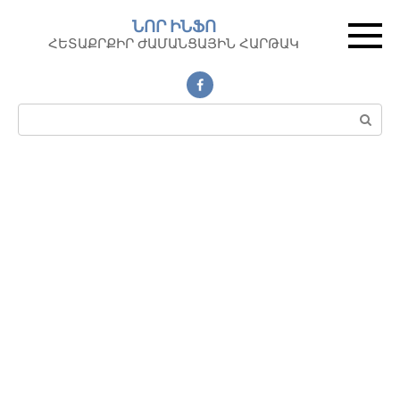
Перейти
ՆՈՐ ԻՆՖՈ
к
ՀԵՏԱՔՐՔԻՐ ԺԱՄԱՆՑԱՅԻՆ ՀԱՐԹԱԿ
контенту
Поиск: