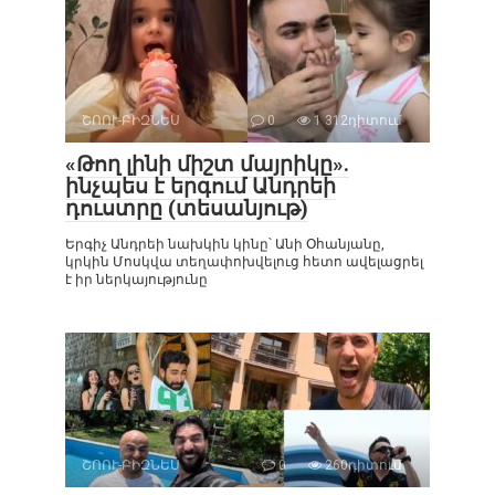
ՇՈՈՒ-ԲԻԶՆԵՍ
0
1 312դիտում
«Թող լինի միշտ մայրիկը».
ինչպես է երգում Անդրեի
դուստրը (տեսանյութ)
Երգիչ Անդրեի նախկին կինը՝ Անի Օհանյանը,
կրկին Մոսկվա տեղափոխվելուց հետո ավելացրել
է իր ներկայությունը
ՇՈՈՒ-ԲԻԶՆԵՍ
0
260դիտում