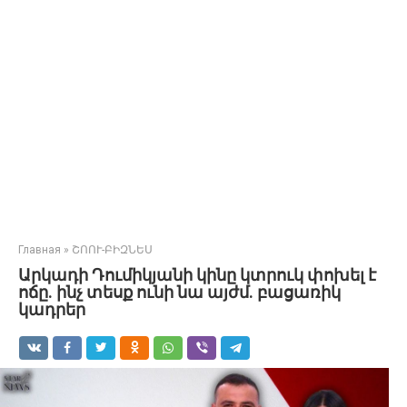
Главная
»
ՇՈՈՒ-ԲԻԶՆԵՍ
Արկադի Դումիկյանի կինը կտրուկ փոխել է
ոճը. ինչ տեսք ունի նա այժմ. բացառիկ
կադրեր