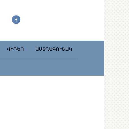
ՎԻԴԵՈ
ԱՍՏՂԱԳՈՒՇԱԿ