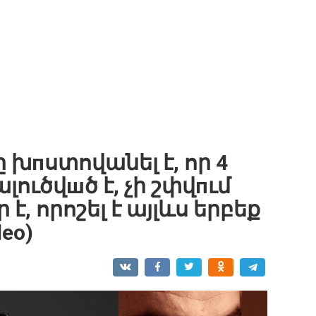
խпստովանել է, որ 4
լուծվшծ է, չի շփվпւմ
է, որոշել է այլևս երբեք
deo)