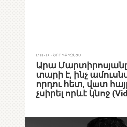
Главная
»
ՇՈՈՒ-ԲԻԶՆԵՍ
Արա Մարտիրոսյանը 
տարի է, ինչ ամուսնա
որդու հետ, վшտ հայր 
չսիրել որևէ կնոջ (Vi