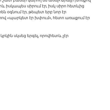
 շատ բաներ կարող են ասել»:Արայի խոսքով՝
և իսկապես սիրում էր, իսկ սիրո հետևից
րեն օգնում էր, թեպետ երբ նոր էր
րով «պարկետ էր խփում», հետո առաքում էր
 կրկին սկսեց երգել, որովհետև չէր