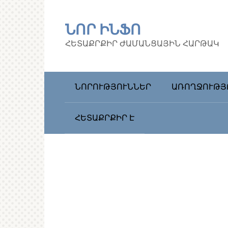
Перейти
к
ՆՈՐ ԻՆՖՈ
контенту
ՀԵՏԱՔՐՔԻՐ ԺԱՄԱՆՑԱՅԻՆ ՀԱՐԹԱԿ
ՆՈՐՈՒԹՅՈՒՆՆԵՐ
ԱՌՈՂՋՈՒԹՅ
ՀԵՏԱՔՐՔԻՐ Է