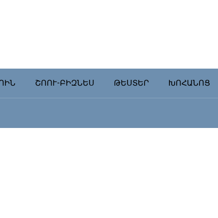
ՈԻՆ
ՇՈՈՒ-ԲԻԶՆԵՍ
ԹԵՍՏԵՐ
ԽՈՀԱՆՈՑ