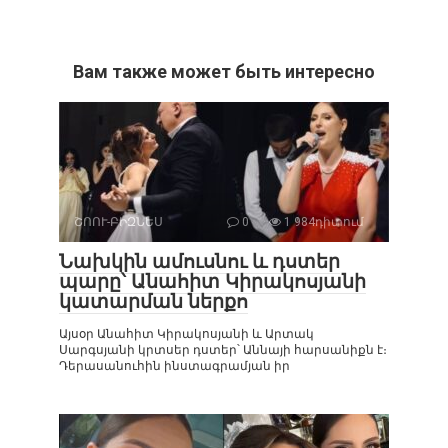
Вам также может быть интересно
ՇՈՈՒ-ԲԻԶՆԵՍ
0
1 984դիտում
Նախկին ամուսնու և դստեր
պարը՝ Անահիտ Կիրակոսյանի
կատարման ներքո
Այսօր Անահիտ Կիրակոսյանի և Արտակ
Սարգսյանի կրտսեր դստեր՝ Աննայի հարսանիքն է։
Դերասանուհին ինստագրամյան իր