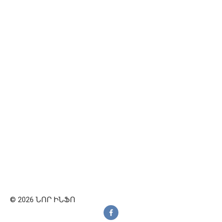
© 2026 ՆՈՐ ԻՆՖՈ