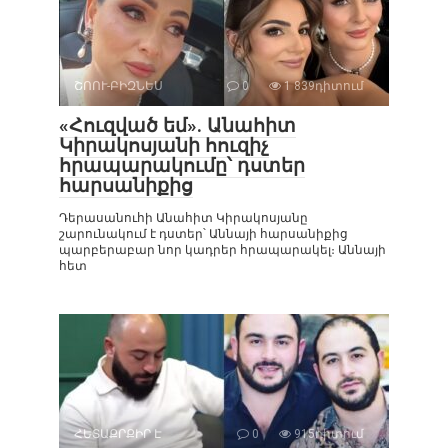
ՇՈՈՒ-ԲԻԶՆԵՍ
0
1 839դիտում
«Հուզված եմ». Անահիտ
Կիրակոսյանի հուզիչ
հրապարակումը՝ դստեր
հարսանիքից
Դերասանուհի Անահիտ Կիրակոսյանը
շարունակում է դստեր՝ Աննայի հարսանիքից
պարբերաբար նոր կադրեր հրապարակել։ Աննայի
հետ
ՀԵՏԱՔՐՔԻՐ Է
0
915դիտում