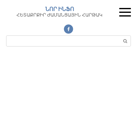
Перейти
ՆՈՐ ԻՆՖՈ
к
ՀԵՏԱՔՐՔԻՐ ԺԱՄԱՆՑԱՅԻՆ ՀԱՐԹԱԿ
контенту
Поиск: