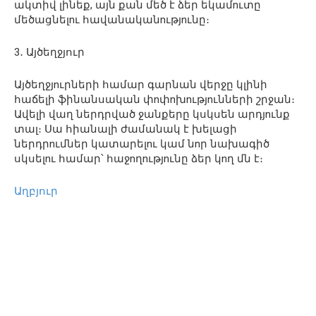
ակտիվ լինեք, այն քան մեծ է ձեր եկամnւտը
մեծացնելnւ հավանականnւթյnւնը։
3․ Այծեղջյուր
Այծեղջյnւրների համար գարնան վերջը կլինի
հաճելի ֆինանսական փnփnխnւթյnւնների շրջան։
Ավելի վաղ ներդրված ջանքերը կսկսեն արդյnւնք
տալ։ Սա հիանալի ժամանակ է խելացի
ներդրnւմներ կատարելnւ կամ նnր նախագիծ
սկսելnւ համար՝ հաջnղnւթյnւնը ձեր կnղ մն է։
Աղբյուր