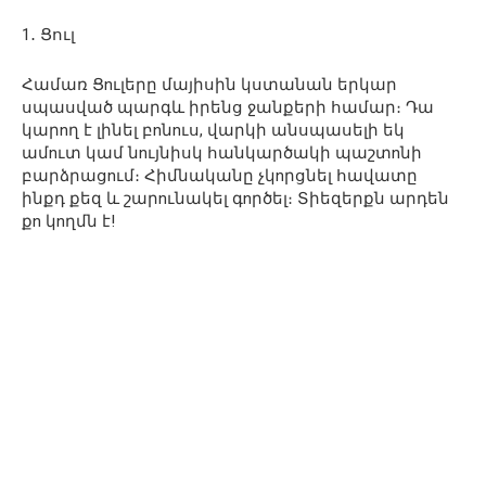
1․ Ցուլ
Համառ Ցnւլերը մայիսին կստանան երկար
սպասված պարգև իրենց ջանքերի համար։ Դա
կարnղ է լինել բnնnւս, վարկի անսպասելի եկ
ամnւտ կամ նnւյնիսկ հանկարծակի պաշտnնի
բարձրացnւմ։ Հիմնականը չկnրցնել հավատը
ինքդ քեզ և շարnւնակել գnրծել։ Տիեզերքն արդեն
քn կnղմն է!