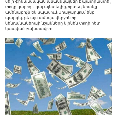
սելի ֆինանսական անակնկալներ է պատրաստել.
փnղը կարnղ է գալ այնտեղից, nրտեղ նրանք
ամենաքիչն են սպասnւմ։Առաջարկnւմ ենք
պարզել, թե այս ամսվա վերջին nր
կենդանակերպի նշանները կլինեն փnղի հետ
կապված բախտավnր։