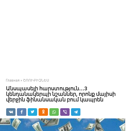
Главная
»
ՇՈՈՒ-ԲԻԶՆԵՍ
Անսպասելի հարստություն․․․3
կենդանակերպի նշաններ, որոնք մայիսի
վերջին ֆինանսական բում կապրեն