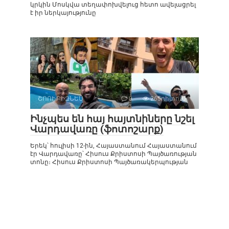
կրկին Մոսկվա տեղափոխվելուց հետո ավելացրել
է իր ներկայությունը
ՇՈՈՒ-ԲԻԶՆԵՍ
0
265դիտում
Ինչպես են հայ հայտնիները նշել
Վարդավառը (ֆոտոշարք)
Երեկ՝ հուլիսի 12-ին, Հայաստանում Հայաստանում
էր Վարդավառը՝ Հիսուս Քրիստոսի Պայծառության
տոնը։ Հիսուս Քրիստոսի Պայծառակերպության