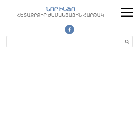
Перейти
ՆՈՐ ԻՆՖՈ
к
ՀԵՏԱՔՐՔԻՐ ԺԱՄԱՆՑԱՅԻՆ ՀԱՐԹԱԿ
контенту
Поиск: