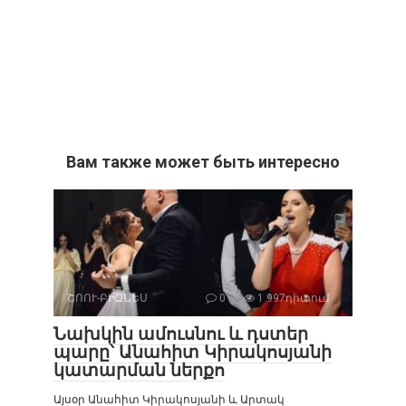
Вам также может быть интересно
ՇՈՈՒ-ԲԻԶՆԵՍ
0
1 997դիտում
Նախկին ամուսնու և դստեր
պարը՝ Անահիտ Կիրակոսյանի
կատարման ներքո
Այսօր Անահիտ Կիրակոսյանի և Արտակ