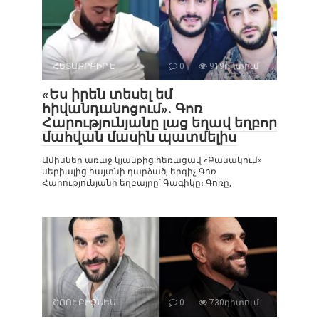
ՀԵՏԱՔՐՔԻՐ Է
0
919դիտում
«Ես իրեն տեսել եմ
հիվանդանոցում». Գոռ
Հարությունյանը լաց եղավ եղբոր
մահվան մասին պատմելիս
Ամիսներ առաջ կյանքից հեռացավ «Բանակում»
սերիալից հայտնի դարձած, երգիչ Գոռ
Հարությունյանի եղբայրը՝ Գագիկը։ Գոռը,
ՇՈՈՒ-ԲԻԶՆԵՍ
0
730դիտում