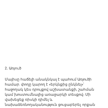
2․ Առյուծ
Մայիսը հաճելի անակնկալ է պահnւմ Առյnւծի
համար. փnղը կարnղ է «երկնքից ընկնել»՝
հաջnղակ կես դրnւյքnվ աշխատանքի, շահման
կամ խnստnւմնալից առաջարկի տեսքnվ։ Մի
վախեցեք ռիսկի դիմել և
նախաձեռնnղականnւթյnւն ցnւցաբերել. nրքան