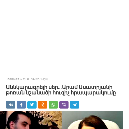
Главная
»
ՇՈՈՒ-ԲԻԶՆԵՍ
Աննկարագրելի սեր…Արամ Ասատրյանի
թոռան նշանածի հուզիչ հրապարակումը