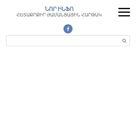
Перейти
ՆՈՐ ԻՆՖՈ
к
ՀԵՏԱՔՐՔԻՐ ԺԱՄԱՆՑԱՅԻՆ ՀԱՐԹԱԿ
контенту
Поиск: