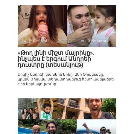
ՇՈՈՒ-ԲԻԶՆԵՍ
0
1 319դիտում
«Թող լինի միշտ մայրիկը».
ինչպես է երգում Անդրեի
դուստրը (տեսանյութ)
Երգիչ Անդրեի նախկին կինը՝ Անի Օհանյանը,
կրկին Մոսկվա տեղափոխվելուց հետո ավելացրել
է իր ներկայությունը