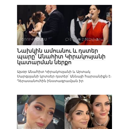
ՇՈՈՒ-ԲԻԶՆԵՍ
0
2 002դիտում
Նախկին ամուսնու և դստեր
պարը՝ Անահիտ Կիրակոսյանի
կատարման ներքո
Այսօր Անահիտ Կիրակոսյանի և Արտակ
Սարգսյանի կրտսեր դստեր՝ Աննայի հարսանիքն է։
Դերասանուհին ինստագրամյան իր