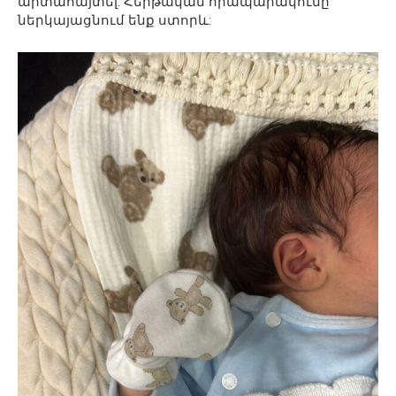
արտահայտել: Հերթական հրապարակումը
ներկայացնում ենք ստորև: