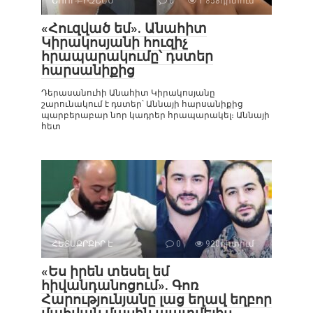
ՇՈՈՒ-ԲԻԶՆԵՍ
0
1 858դիտում
«Հուզված եմ». Անահիտ
Կիրակոսյանի հուզիչ
հրապարակումը՝ դստեր
հարսանիքից
Դերասանուհի Անահիտ Կիրակոսյանը
շարունակում է դստեր՝ Աննայի հարսանիքից
պարբերաբար նոր կադրեր հրապարակել։ Աննայի
հետ
ՀԵՏԱՔՐՔԻՐ Է
0
920դիտում
«Ես իրեն տեսել եմ
հիվանդանոցում». Գոռ
Հարությունյանը լաց եղավ եղբոր