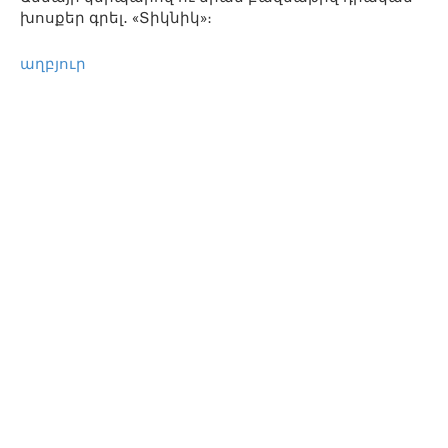
խոսքեր գրել․ «Տիկնիկ»։
աղբյուր