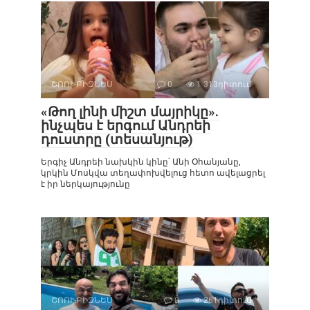
ՇՈՈՒ-ԲԻԶՆԵՍ
0
1 313դիտում
«Թող լինի միշտ մայրիկը».
ինչպես է երգում Անդրեի
դուստրը (տեսանյութ)
Երգիչ Անդրեի նախկին կինը՝ Անի Օհանյանը,
կրկին Մոսկվա տեղափոխվելուց հետո ավելացրել
է իր ներկայությունը
ՇՈՈՒ-ԲԻԶՆԵՍ
0
261դիտում