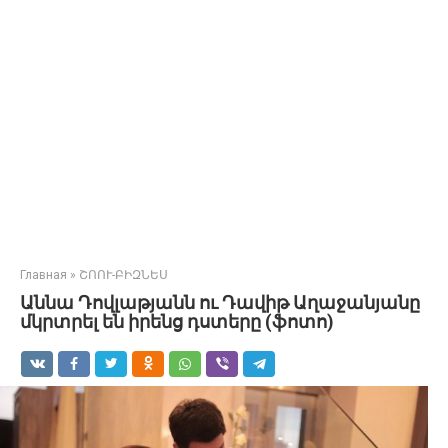
Главная
»
ՇՈՈՒ-ԲԻԶՆԵՍ
Աննա Դովլաթյանն ու Դավիթ Աղաջանյանը
մկրտրել են իրենց դստերը (ֆոտո)