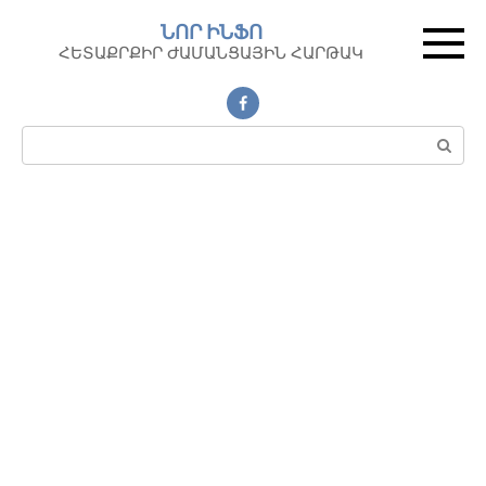
Перейти
ՆՈՐ ԻՆՖՈ
к
ՀԵՏԱՔՐՔԻՐ ԺԱՄԱՆՑԱՅԻՆ ՀԱՐԹԱԿ
контенту
Поиск: