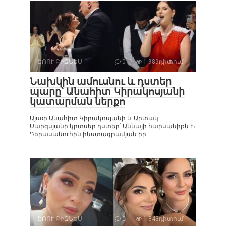
ՇՈՈՒ-ԲԻԶՆԵՍ
0
1 989դիտում
Նախկին ամուսնու և դստեր
պարը՝ Անահիտ Կիրակոսյանի
կատարման ներքո
Այսօր Անահիտ Կիրակոսյանի և Արտակ
Սարգսյանի կրտսեր դստեր՝ Աննայի հարսանիքն է։
Դերասանուհին ինստագրամյան իր
ՇՈՈՒ-ԲԻԶՆԵՍ
0
1 843դիտում