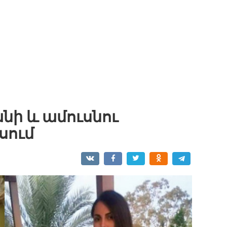
նի և ամուսնու
սում