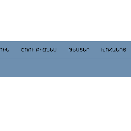
ՈԻՆ
ՇՈՈՒ-ԲԻԶՆԵՍ
ԹԵՍՏԵՐ
ԽՈՀԱՆՈՑ