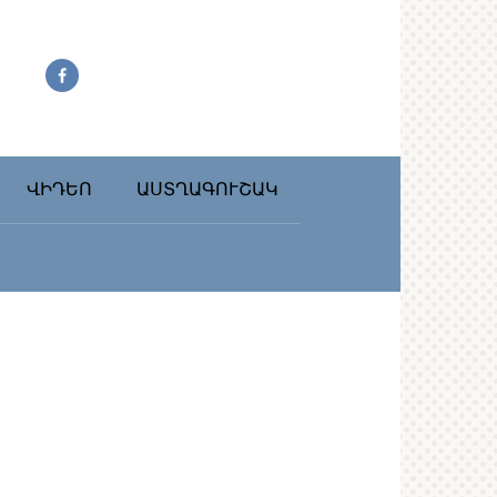
ՎԻԴԵՈ
ԱՍՏՂԱԳՈՒՇԱԿ