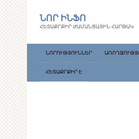
Перейти
к
ՆՈՐ ԻՆՖՈ
контенту
ՀԵՏԱՔՐՔԻՐ ԺԱՄԱՆՑԱՅԻՆ ՀԱՐԹԱԿ
ՆՈՐՈՒԹՅՈՒՆՆԵՐ
ԱՌՈՂՋՈՒԹՅ
ՀԵՏԱՔՐՔԻՐ Է