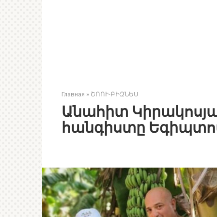
Главная
»
ՇՈՈՒ-ԲԻԶՆԵՍ
Անահիտ Կիրակոսյա
հանգիստը Եգիպտո