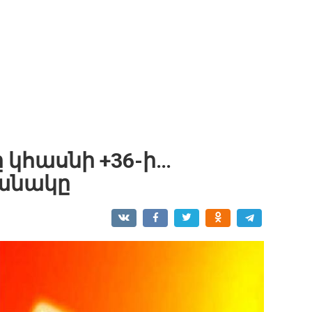
 կհասնի +36-ի…
ղանակը