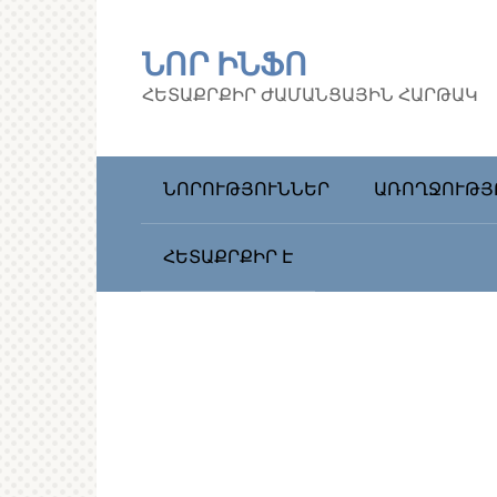
Перейти
к
ՆՈՐ ԻՆՖՈ
контенту
ՀԵՏԱՔՐՔԻՐ ԺԱՄԱՆՑԱՅԻՆ ՀԱՐԹԱԿ
ՆՈՐՈՒԹՅՈՒՆՆԵՐ
ԱՌՈՂՋՈՒԹՅ
ՀԵՏԱՔՐՔԻՐ Է