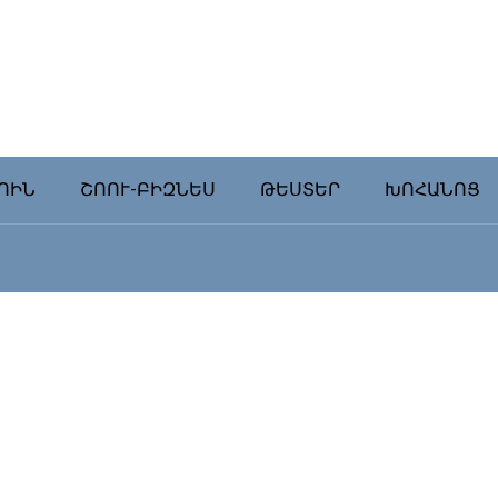
ՈԻՆ
ՇՈՈՒ-ԲԻԶՆԵՍ
ԹԵՍՏԵՐ
ԽՈՀԱՆՈՑ