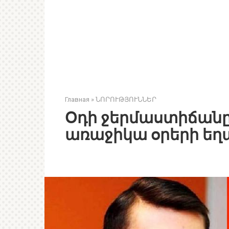
Главная
»
ՆՈՐՈՒԹՅՈՒՆՆԵՐ
Օդի ջերմաստիճանը
առաջիկա օրերի ե