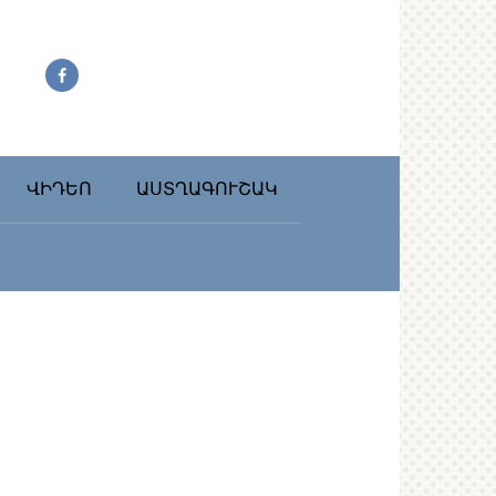
ՎԻԴԵՈ
ԱՍՏՂԱԳՈՒՇԱԿ