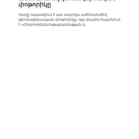
փոթորիկը
Վաղը սպասվում է այս տարվա ամենաուժեղ
գեոմագնիսական փոթորիկը։ Այս մասին հայտնում
է «Հիդրոօդերևութաբանության և