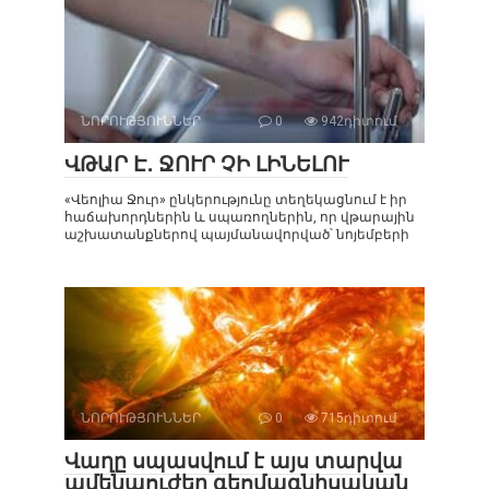
ՆՈՐՈՒԹՅՈՒՆՆԵՐ
0
942դիտում
ՎԹԱՐ Է․ ՋՈՒՐ ՉԻ ԼԻՆԵԼՈՒ
«Վեոլիա Ջուր» ընկերությունը տեղեկացնում է իր
հաճախորդներին և սպառողներին, որ վթարային
աշխատանքներով պայմանավորված՝ նոյեմբերի
ՆՈՐՈՒԹՅՈՒՆՆԵՐ
0
715դիտում
Վաղը սպասվում է այս տարվա
ամենաուժեղ գեոմագնիսական