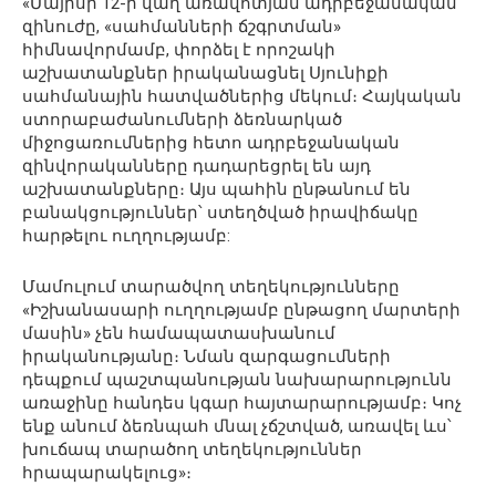
«Մայիսի 12-ի վաղ առավոտյան ադրբեջանական
զինուժը, «սահմանների ճշգրտման»
հիմնավորմամբ, փորձել է որոշակի
աշխատանքներ իրականացնել Սյունիքի
սահմանային հատվածներից մեկում։ Հայկական
ստորաբաժանումների ձեռնարկած
միջոցառումներից հետո ադրբեջանական
զինվորականները դադարեցրել են այդ
աշխատանքները։ Այս պահին ընթանում են
բանակցություններ՝ ստեղծված իրավիճակը
հարթելու ուղղությամբ:
Մամուլում տարածվող տեղեկությունները
«Իշխանասարի ուղղությամբ ընթացող մարտերի
մասին» չեն համապատասխանում
իրականությանը։ Նման զարգացումների
դեպքում պաշտպանության նախարարությունն
առաջինը հանդես կգար հայտարարությամբ։ Կոչ
ենք անում ձեռնպահ մնալ չճշտված, առավել ևս՝
խուճապ տարածող տեղեկություններ
հրապարակելուց»։