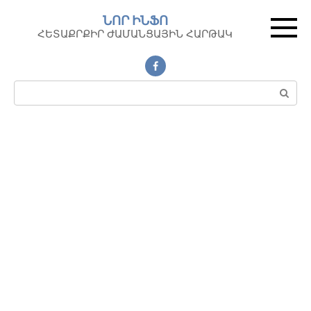
Перейти
ՆՈՐ ԻՆՖՈ
к
ՀԵՏԱՔՐՔԻՐ ԺԱՄԱՆՑԱՅԻՆ ՀԱՐԹԱԿ
контенту
Поиск: