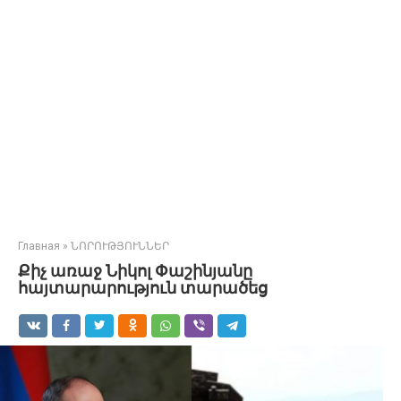
Главная
»
ՆՈՐՈՒԹՅՈՒՆՆԵՐ
Քիչ առաջ Նիկոլ Փաշինյանը
հայտարարություն տարածեց