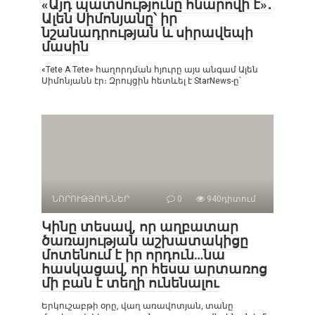
«Այդ պատմությունը հնարովի է»․
Ալեն Սիմոնյանը՝ իր
նշանադրության և սիրավեպի
մասին
«Tete A Tete» հաղորդման հյուրը այս անգամ Ալեն
Սիմոնյանն էր։ Զրույցին հետևել է StarNews-ը՝
ՆՈՐՈՒԹՅՈՒՆՆԵՐ
0
940դիտում
Կինը տեսավ, որ աղբատար
ծառայության աշխատակիցը
մոտենում է իր որդուն…նա
հասկացավ, որ հեսա արտառոց
մի բան է տեղի ունենալու
Երկուշաբթի օրը, վաղ առավոտյան, տանը