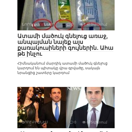
ՆՈՐՈՒԹՅՈՒՆՆԵՐ
0
1 413դիտում
Ատամի մածուկ գնելուց առաջ,
անպայման նայեք այս
քառակուսիների գույներին․ Ահա
թե ինչու
Հիմնականում մարդիկ ատամի մածուկ գնելուց
կարդում են պիտակը վրա գրվածը, սակայն
նրանցից շատերը կարդում
ՇՈՈՒ-ԲԻԶՆԵՍ
0
675դիտում