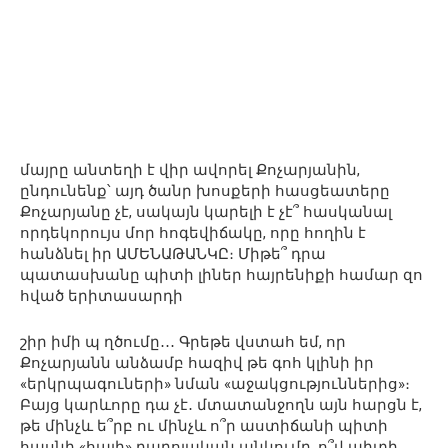
մայրը անտեղի է վիր ավորել Քոչարյանին,
ընդունենք՝ այդ ծանր խոսքերի հասցեատերը
Քոչարյանը չէ, սակայն կարելի է չէ՞ հասկանալ
որդեկորույս մոր հոգեվիճակը, որը հողին է
հանձնել իր ԱՄԵՆԱԹԱՆԿԸ։ Միթե՞ դրա
պատասխանը պիտի լիներ հայրենիքի համար զո
հված երիտասարդի
շիր իմի պ ղծումը․․․ Գրեթե վստահ եմ, որ
Քոչարյանն անձամբ հազիվ թե գոհ կլինի իր
«երկրպագուների» նման «աջակցություններից»։
Բայց կարևորը դա չէ․ մտատանջողն այն հարցն է,
թե մինչև ե՞րբ ու մինչև ո՞ր աստիճանի պիտի
հասնի «հայի» բարոյական անկումը, ո՞վ պիտի