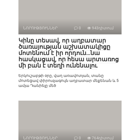
ՆՈՐՈՒԹՅՈՒՆՆԵՐ
0
943դիտում
Կինը տեսավ, որ աղբատար
ծառայության աշխատակիցը
մոտենում է իր որդուն…նա
հասկացավ, որ հեսա արտառոց
մի բան է տեղի ունենալու
Երկուշաբթի օրը, վաղ առավոտյան, տանը
մոտեցավ փիրուզագույն աղբատար մեքենան և 5
ամյա Դանիելը մեծ
ՆՈՐՈՒԹՅՈՒՆՆԵՐ
0
764դիտում