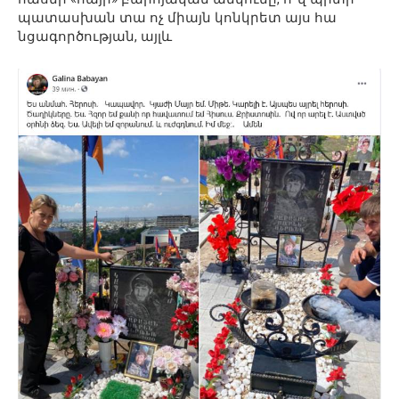
պատասխան տա ոչ միայն կոնկրետ այս հա
նցագործության, այլև