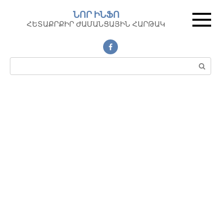
Перейти
ՆՈՐ ԻՆՖՈ
к
ՀԵՏԱՔՐՔԻՐ ԺԱՄԱՆՑԱՅԻՆ ՀԱՐԹԱԿ
контенту
Поиск: