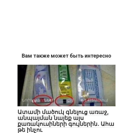
Вам также может быть интересно
ՆՈՐՈՒԹՅՈՒՆՆԵՐ
0
1 415դիտում
Ատամի մածուկ գնելուց առաջ,
անպայման նայեք այս
քառակուսիների գույներին․ Ահա
թե ինչու