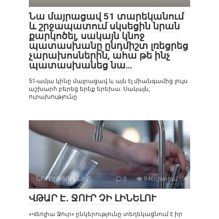
Նա մայրացավ 51 տարեկանում
և շրջապատում սկսեցին նրան
քարկոծել, սակայն կնոջ
պատասխանը ընդմիշտ լռեցրեց
չարախոսներին, ահա թե ինչ
պատասխանեց նա…
51-ամյա կինը մայրացավ և այն էլ միանգամից լույս
աշխարհ բերեց երեք երեխա: Սակայն,
ուրախությունը
ՆՈՐՈՒԹՅՈՒՆՆԵՐ
0
946դիտում
ՎԹԱՐ Է․ ՋՈՒՐ ՉԻ ԼԻՆԵԼՈՒ
«Վեոլիա Ջուր» ընկերությունը տեղեկացնում է իր