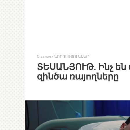
Главная
»
ՆՈՐՈՒԹՅՈՒՆՆԵՐ
ՏԵՍԱՆՅՈՒԹ. Ինչ են
զինծա ռայողները