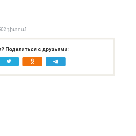
502դիտում
я? Поделиться с друзьями: