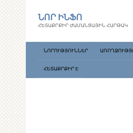
Перейти
к
ՆՈՐ ԻՆՖՈ
контенту
ՀԵՏԱՔՐՔԻՐ ԺԱՄԱՆՑԱՅԻՆ ՀԱՐԹԱԿ
ՆՈՐՈՒԹՅՈՒՆՆԵՐ
ԱՌՈՂՋՈՒԹՅ
ՀԵՏԱՔՐՔԻՐ Է