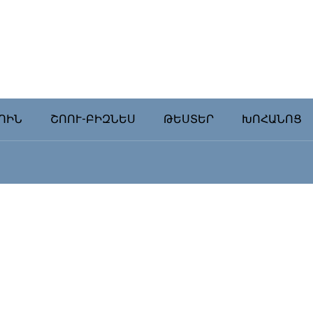
ՈԻՆ
ՇՈՈՒ-ԲԻԶՆԵՍ
ԹԵՍՏԵՐ
ԽՈՀԱՆՈՑ