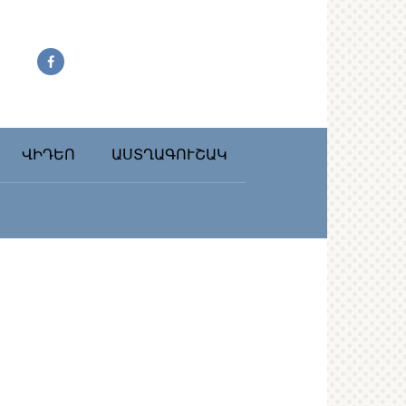
ՎԻԴԵՈ
ԱՍՏՂԱԳՈՒՇԱԿ