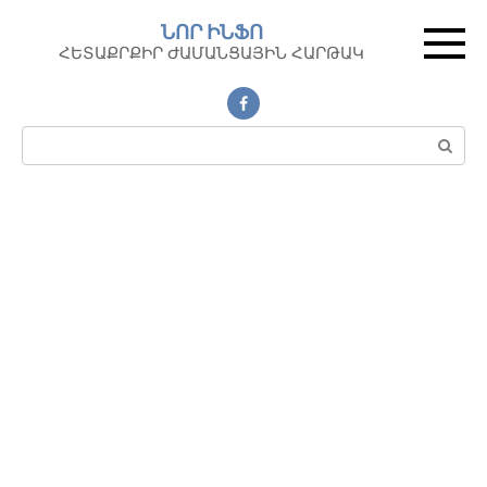
Перейти
ՆՈՐ ԻՆՖՈ
к
ՀԵՏԱՔՐՔԻՐ ԺԱՄԱՆՑԱՅԻՆ ՀԱՐԹԱԿ
контенту
Поиск: