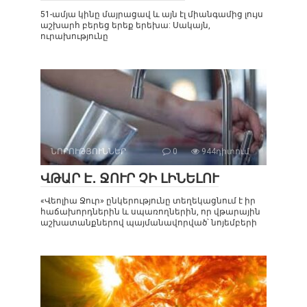
51-ամյա կինը մայրացավ և այն էլ միանգամից լույս
աշխարհ բերեց երեք երեխա: Սակայն,
ուրախությունը
ՆՈՐՈՒԹՅՈՒՆՆԵՐ
0
944դիտում
ՎԹԱՐ Է․ ՋՈՒՐ ՉԻ ԼԻՆԵԼՈՒ
«Վեոլիա Ջուր» ընկերությունը տեղեկացնում է իր
հաճախորդներին և սպառողներին, որ վթարային
աշխատանքներով պայմանավորված՝ նոյեմբերի