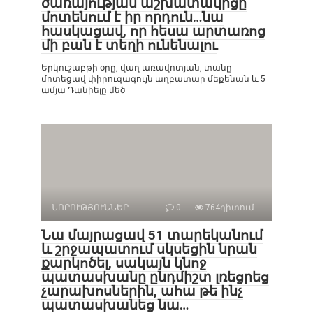
ծառայության աշխատակիցը
մոտենում է իր որդուն…նա
հասկացավ, որ հեսա արտառոց
մի բան է տեղի ունենալու
Երկուշաբթի օրը, վաղ առավոտյան, տանը
մոտեցավ փիրուզագույն աղբատար մեքենան և 5
ամյա Դանիելը մեծ
ՆՈՐՈՒԹՅՈՒՆՆԵՐ
0
764դիտում
Նա մայրացավ 51 տարեկանում
և շրջապատում սկսեցին նրան
քարկոծել, սակայն կնոջ
պատասխանը ընդմիշտ լռեցրեց
չարախոսներին, ահա թե ինչ
պատասխանեց նա…