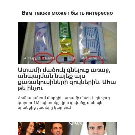
Вам также может быть интересно
ՆՈՐՈՒԹՅՈՒՆՆԵՐ
0
1 415դիտում
Ատամի մածուկ գնելուց առաջ,
անպայման նայեք այս
քառակուսիների գույներին․ Ահա
թե ինչու
Հիմնականում մարդիկ ատամի մածուկ գնելուց
կարդում են պիտակը վրա գրվածը, սակայն
նրանցից շատերը կարդում