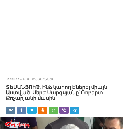
Главная
»
ՆՈՐՈՒԹՅՈՒՆՆԵՐ
ՏԵՍԱՆՅՈՒԹ. Ինձ կարող է ներել միայն
Աստված. Սերժ Սարգսյանը՝ Ռոբերտ
Քոչարյանի մասին