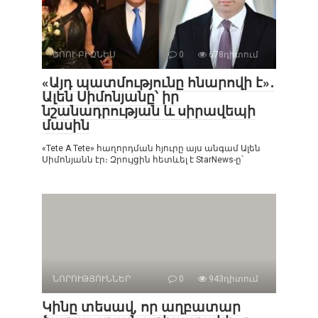
ՇՈՈՒ-ԲԻԶՆԵՍ
0
678դիտում
«Այդ պատմությունը հնարովի է»․
Ալեն Սիմոնյանը՝ իր
նշանադրության և սիրավեպի
մասին
«Tete A Tete» հաղորդման հյուրը այս անգամ Ալեն
Սիմոնյանն էր։ Զրույցին հետևել է StarNews-ը՝
ՆՈՐՈՒԹՅՈՒՆՆԵՐ
0
943դիտում
Կինը տեսավ, որ աղբատար