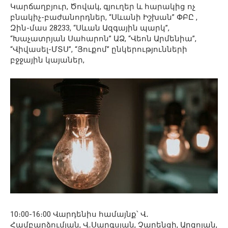
Կարճաղբյուր, Ծովակ, գյուղեր և հարակից ոչ
բնակիչ-բաժանորդներ, “Սևանի Իշխան” ՓԲԸ ,
Զին-մաս 28233, “Սևան Ազգային պարկ”,
“Խաչատրյան Սահարոն” ԱՁ, “Վեոն Արմենիա”,
“Վիվասել-ՄՏՍ”, “Յուքոմ” ընկերությունների
բջջային կայաներ,
10։00-16։00 Վարդենիս համայնք՝ Վ․
Համբարձումյան, Վ․Սարգսյան, Չարենցի, Արզոյան,