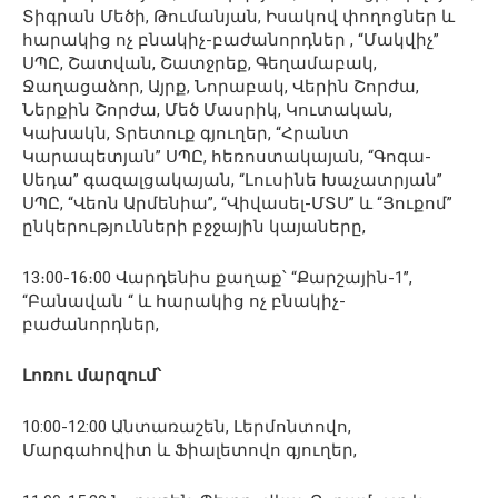
Տիգրան Մեծի, Թումանյան, Իսակով փողոցներ և
հարակից ոչ բնակիչ-բաժանորդներ , “Մակվիչ”
ՍՊԸ, Շատվան, Շատջրեք, Գեղամաբակ,
Ջաղացաձոր, Այրք, Նորաբակ, Վերին Շորժա,
Ներքին Շորժա, Մեծ Մասրիկ, Կուտական,
Կախակն, Տրետուք գյուղեր, “Հրանտ
Կարապետյան” ՍՊԸ, հեռոստակայան, “Գոգա-
Սեդա” գազալցակայան, “Լուսինե Խաչատրյան”
ՍՊԸ, “Վեոն Արմենիա”, “Վիվասել-ՄՏՍ” և “Յուքոմ”
ընկերությունների բջջային կայաները,
13։00-16։00 Վարդենիս քաղաք՝ “Քարշային-1”,
“Բանավան “ և հարակից ոչ բնակիչ-
բաժանորդներ,
Լոռու մարզում՝
10:00-12:00 Անտառաշեն, Լերմոնտովո,
Մարգահովիտ և Ֆիալետովո գյուղեր,