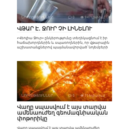
ՆՈՐՈՒԹՅՈՒՆՆԵՐ
0
947դիտում
ՎԹԱՐ Է․ ՋՈՒՐ ՉԻ ԼԻՆԵԼՈՒ
«Վեոլիա Ջուր» ընկերությունը տեղեկացնում է իր
հաճախորդներին և սպառողներին, որ վթարային
աշխատանքներով պայմանավորված՝ նոյեմբերի
ՆՈՐՈՒԹՅՈՒՆՆԵՐ
0
716դիտում
Վաղը սպասվում է այս տարվա
ամենաուժեղ գեոմագնիսական
փոթորիկը
Վաղը սպասվում է այս տարվա ամենաուժեղ