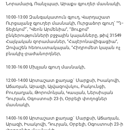
Նորամարգ, Ռանչպար, Արաքս գյուղեր մասնակի,
10:00-13:00 Զանգակատուն գյուղ, Վարդաշատ
Ուրցալանջ գյուղեր մասնակի, Ուրցաձոր գյուղ՝ “Ղ–
Տելեկոմ”՛, “Վեոն Արմենիա”, “Յուքոմ”
ընկերությունների բջջային կայանները, թիվ 31549
Հայկական զորամասներ, “Հայէրոնավիգացիա”,
Զովաշեն հեռուստակայան, “Հիդրոմետ կայան ոչ
բնակիչ-բաժանորդներ,
10:30-16:00 Մխչյան գյուղ մասնակի,
12:00-14:00 Արտաշատ քաղաք` Մարքսի, Իսակովի,
Աճառյան, Արազի, Այվազովսկու, Բակունցի,
Բուդաղյան, Թորոմոնյան, Կասյան, Ներսիսյան
Դուրյան, Օգոստոսի 23-ի, Օրբելի փողոցներ
մասնակի,
14:00-16:00 Արտաշատ քաղաք` Մարքսի, Աճառյան,
Արազի, Իսակովի, Դուրյան, Օրբելի, Օգոստոսի 23-ի