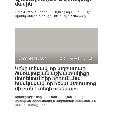
մասին
«Tete A Tete» հաղորդման հյուրը այս անգամ Ալեն
Սիմոնյանն էր։ Զրույցին հետևել է StarNews-ը՝
ՆՈՐՈՒԹՅՈՒՆՆԵՐ
0
943դիտում
Կինը տեսավ, որ աղբատար
ծառայության աշխատակիցը
մոտենում է իր որդուն…նա
հասկացավ, որ հեսա արտառոց
մի բան է տեղի ունենալու
Երկուշաբթի օրը, վաղ առավոտյան, տանը
մոտեցավ փիրուզագույն աղբատար մեքենան և 5
ամյա Դանիելը մեծ