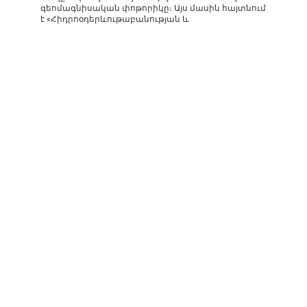
գեոմագնիսական փոթորիկը։ Այս մասին հայտնում
է «Հիդրոօդերևութաբանության և