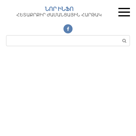
Перейти
ՆՈՐ ԻՆՖՈ
к
ՀԵՏԱՔՐՔԻՐ ԺԱՄԱՆՑԱՅԻՆ ՀԱՐԹԱԿ
контенту
Поиск: