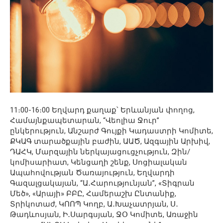
11։00-16։00 Եղվարդ քաղաք՝ Երևանյան փողոց,
Համայնքապետարան, “Վեոլիա Ջուր”
ընկերություն, Անշարժ Գույքի Կադաստրի Կոմիտե,
ՔԿԱԳ տարածքային բաժին, ԱԱԾ, Ազգային Արխիվ,
ԴԱՀԿ, Մարզային ներկայացուցչություն, Զին/
կոմիսարիատ, Կենցաղի շենք, Սոցիալական
Ապահովության Ծառայություն, Եղվարդի
Գազալցակայան, “Ա․Հարությունյան”, «Տիգրան
Մեծ», «Արայի» ԲԲԸ, Համերաշխ Ընտանիք,
Տրիկոտաժ, ԿՈՈՊ Կողբ, Ա․Խաչատրյան, Ս․
Թադևոսյան, Ի․Սարգսյան, ՋՕ Կոմիտե, Առաջին