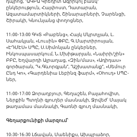
դպրոց, “ԱԿԲԱ Կրեդիտ Ագրիկոլ բանկ”
ընկերություն, Հայփոստ, Դատարան,
Ազատամարտիկների, Շինարարների, Չարենցի,
Շիրակի, Կնունյանց փողոցներ,
11։00-13։00 ԳԿՏ «Բաբենց», Հայկ Մկրտչյան, Լ․
Սահակյան, «Լուսին» ՓԲԸ, Գ․Մարտիրոսյան,
«ԷԴՄԷՍ» ՍՊԸ, Ս․Սիմոնյան ընկերներ,
Ինկոսպասարկում, Ն․Մխիթարյան, «Նաիրի/շին»
ԲԲԸ, Եղվարդի Ալրաղաց, «Զին/մաս», «Ադիդաս»
գործարան, “Կ․Գևորգյան”, “Աշխատանք”, «Սեմուր
Ընդ Կո», «Գարդենիա Լեբինզ ֆարմ», «Օհուդ» ՍՊԸ-
ներ,
11։00-17։00 Ձորաղբյուր, Գեղաշեն, Բալահովիտ,
Ներքին Պտղնի գյուղեր մասնակի, Ջրվեժ՝ Մայակ
թաղամաս մասնակի, Գառնի գյուղ մասնակի,
Գեղարքունիքի մարզում՝
10։30-16։30 Լճավան, Մաենիքս, Ախպրաձոր,