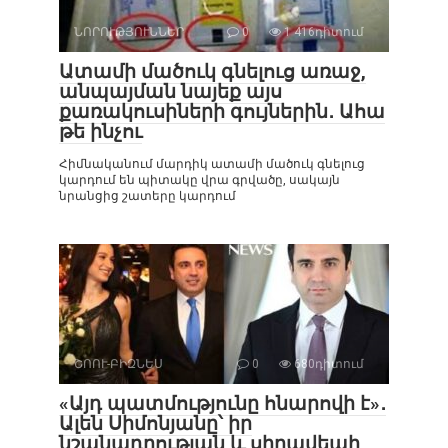
ՆՈՐՈՒԹՅՈՒՆՆԵՐ
0
1 416դիտում
Ատամի մածուկ գնելուց առաջ,
անպայման նայեք այս
քառակուսիների գույներին․ Ահա
թե ինչու
Հիմնականում մարդիկ ատամի մածուկ գնելուց
կարդում են պիտակը վրա գրվածը, սակայն
նրանցից շատերը կարդում
ՇՈՈՒ-ԲԻԶՆԵՍ
0
680դիտում
«Այդ պատմությունը հնարովի է»․
Ալեն Սիմոնյանը՝ իր
նշանադրության և սիրավեպի