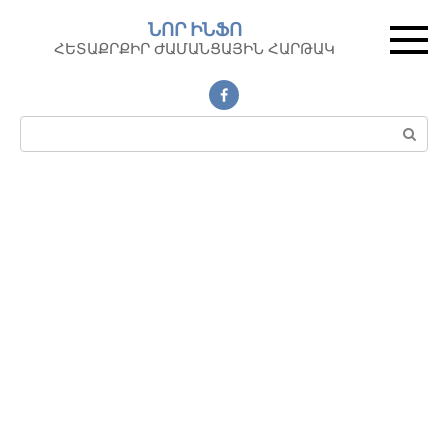
Перейти
ՆՈՐ ԻՆՖՈ
к
ՀԵՏԱՔՐՔԻՐ ԺԱՄԱՆՑԱՅԻՆ ՀԱՐԹԱԿ
контенту
Поиск: