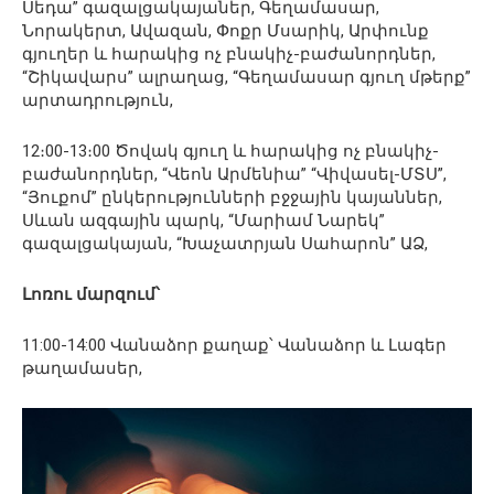
Սեդա” գազալցակայաներ, Գեղամասար,
Նորակերտ, Ավազան, Փոքր Մսարիկ, Արփունք
գյուղեր և հարակից ոչ բնակիչ-բաժանորդներ,
“Շիկավարս” ալրաղաց, “Գեղամասար գյուղ մթերք”
արտադրություն,
12։00-13։00 Ծովակ գյուղ և հարակից ոչ բնակիչ-
բաժանորդներ, “Վեոն Արմենիա” “Վիվասել-ՄՏՍ”,
“Յուքոմ” ընկերությունների բջջային կայաններ,
Սևան ազգային պարկ, “Մարիամ Նարեկ”
գազալցակայան, “Խաչատրյան Սահարոն” ԱՁ,
Լոռու մարզում՝
11:00-14:00 Վանաձոր քաղաք՝ Վանաձոր և Լագեր
թաղամասեր,