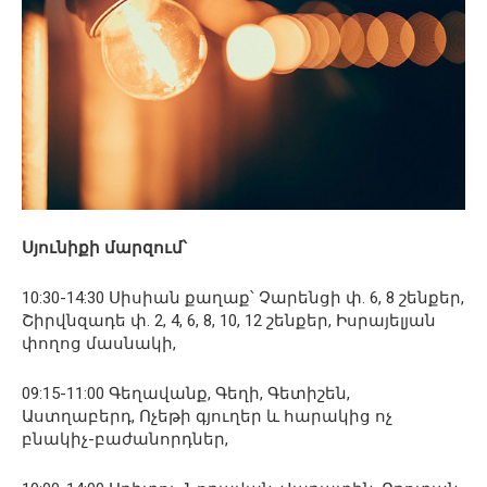
Սյունիքի մարզում՝
10:30-14:30 Սիսիան քաղաք՝ Չարենցի փ. 6, 8 շենքեր,
Շիրվնզադե փ. 2, 4, 6, 8, 10, 12 շենքեր, Իսրայելյան
փողոց մասնակի,
09:15-11:00 Գեղավանք, Գեղի, Գետիշեն,
Աստղաբերդ, Ոչեթի գյուղեր և հարակից ոչ
բնակիչ-բաժանորդներ,