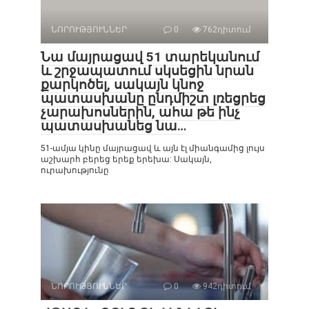
ՆՈՐՈՒԹՅՈՒՆՆԵՐ
0
762դիտում
Նա մայրացավ 51 տարեկանում
և շրջապատում սկսեցին նրան
քարկոծել, սակայն կնոջ
պատասխանը ընդմիշտ լռեցրեց
չարախոսներին, ահա թե ինչ
պատասխանեց նա…
51-ամյա կինը մայրացավ և այն էլ միանգամից լույս
աշխարհ բերեց երեք երեխա: Սակայն,
ուրախությունը
ՆՈՐՈՒԹՅՈՒՆՆԵՐ
0
942դիտում