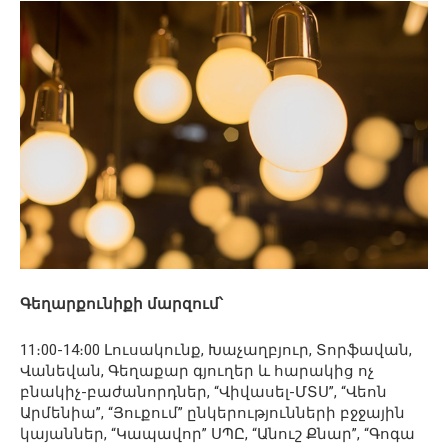
Գեղարքունիքի մարզում՝
11։00-14։00 Լուսակունք, Խաչաղբյուր, Տորֆավան,
Վանեվան, Գեղաքար գյուղեր և հարակից ոչ
բնակիչ-բաժանորդներ, “Վիվասել-ՄՏՍ”, “Վեոն
Արմենիա”, “Յուքում” ընկերությունների բջջային
կայաններ, “Կապավոր” ՍՊԸ, “Անուշ Քնար”, “Գոգա