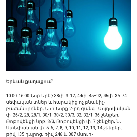
Երևան քաղաքում՝
10:00-16:00 Նոր Արեշ 38փ. 3-12; 44փ. 45–92; 46փ. 35-74
սեփական տներ և հարակից ոչ բնակիչ-
բաժանորդներ, Նոր Նորք 2-րդ զանգ.՝ Մոլդովական
փ. 26/2, 28, 28/1, 30/1, 30/2, 30/3, 32, 32/1, 36 շենքեր,
Թոթովենցի նրբ. 3/3, Թոթովենցի փ. 7 շենքեր, Ն․
Ստեփանյան փ. 5, 6, 7, 8, 9, 10, 11, 12, 13, 14 շենքեր,
թիվ 135 դպրոց, թիվ 246 և 307 մսուր-