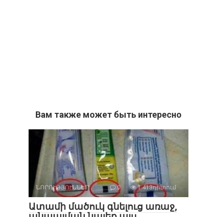
Вам также может быть интересно
ՆՈՐՈՒԹՅՈՒՆՆԵՐ
0
1 413դիտում
Ատամի մածուկ գնելուց առաջ,
անպայման նայեք այս