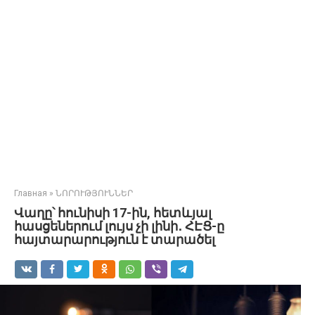
Главная
»
ՆՈՐՈՒԹՅՈՒՆՆԵՐ
Վաղը՝ հունիսի 17-ին, հետևյալ
հասցեներում լույս չի լինի․ ՀԷՑ-ը
հայտարարություն է տարածել