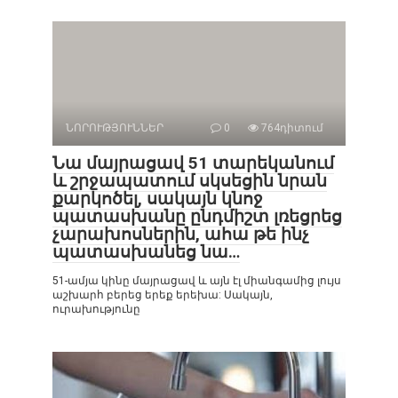
ՆՈՐՈՒԹՅՈՒՆՆԵՐ
0
764դիտում
Նա մայրացավ 51 տարեկանում
և շրջապատում սկսեցին նրան
քարկոծել, սակայն կնոջ
պատասխանը ընդմիշտ լռեցրեց
չարախոսներին, ահա թե ինչ
պատասխանեց նա…
51-ամյա կինը մայրացավ և այն էլ միանգամից լույս
աշխարհ բերեց երեք երեխա: Սակայն,
ուրախությունը