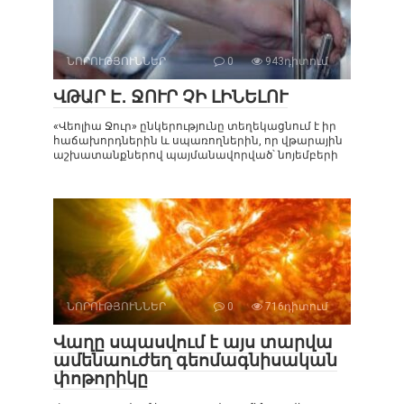
ՆՈՐՈՒԹՅՈՒՆՆԵՐ
0
943դիտում
ՎԹԱՐ Է․ ՋՈՒՐ ՉԻ ԼԻՆԵԼՈՒ
«Վեոլիա Ջուր» ընկերությունը տեղեկացնում է իր
հաճախորդներին և սպառողներին, որ վթարային
աշխատանքներով պայմանավորված՝ նոյեմբերի
ՆՈՐՈՒԹՅՈՒՆՆԵՐ
0
716դիտում
Վաղը սպասվում է այս տարվա
ամենաուժեղ գեոմագնիսական
փոթորիկը