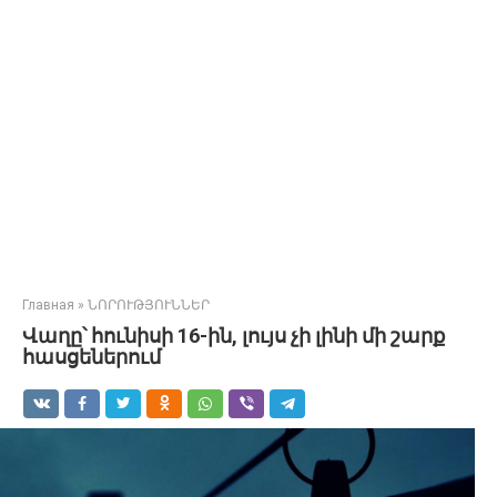
Главная
»
ՆՈՐՈՒԹՅՈՒՆՆԵՐ
Վաղը՝ հունիսի 16-ին, լույս չի լինի մի շարք
հասցեներում