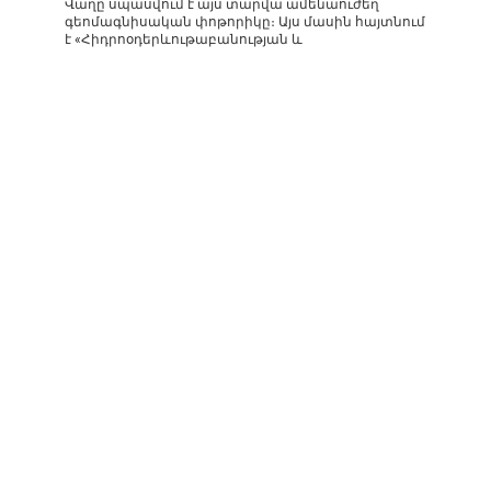
Վաղը սպասվում է այս տարվա ամենաուժեղ
գեոմագնիսական փոթորիկը։ Այս մասին հայտնում
է «Հիդրոօդերևութաբանության և