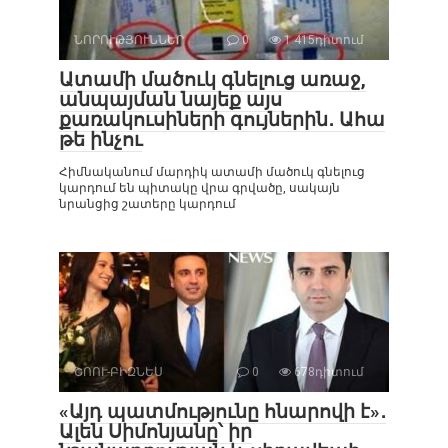
ՆՈՐՈՒԹՅՈՒՆՆԵՐ
0
1 415դիտում
Ատամի մածուկ գնելուց առաջ,
անպայման նայեք այս
քառակուսիների գույներին․ Ահա
թե ինչու
Հիմնականում մարդիկ ատամի մածուկ գնելուց
կարդում են պիտակը վրա գրվածը, սակայն
նրանցից շատերը կարդում
ՇՈՈՒ-ԲԻԶՆԵՍ
0
678դիտում
«Այդ պատմությունը հնարովի է»․
Ալեն Սիմոնյանը՝ իր