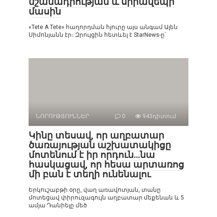
նշանադրության և սիրավեպի
մասին
«Tete A Tete» հաղորդման հյուրը այս անգամ Ալեն
Սիմոնյանն էր։ Զրույցին հետևել է StarNews-ը՝
ՆՈՐՈՒԹՅՈՒՆՆԵՐ
0
943դիտում
Կինը տեսավ, որ աղբատար
ծառայության աշխատակիցը
մոտենում է իր որդուն…նա
հասկացավ, որ հեսա արտառոց
մի բան է տեղի ունենալու
Երկուշաբթի օրը, վաղ առավոտյան, տանը
մոտեցավ փիրուզագույն աղբատար մեքենան և 5
ամյա Դանիելը մեծ