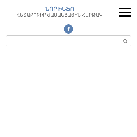
Перейти
ՆՈՐ ԻՆՖՈ
к
ՀԵՏԱՔՐՔԻՐ ԺԱՄԱՆՑԱՅԻՆ ՀԱՐԹԱԿ
контенту
Поиск: