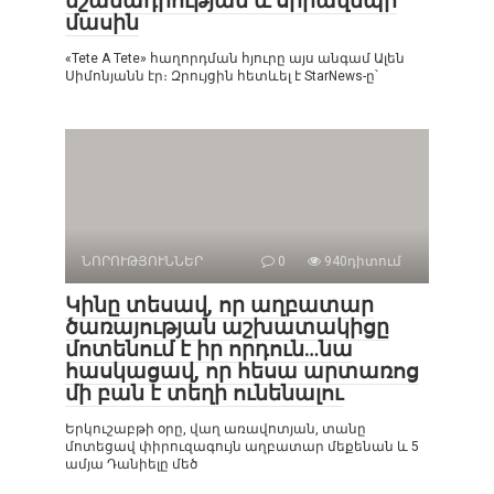
նշանադրության և սիրավեպի
մասին
«Tete A Tete» հաղորդման հյուրը այս անգամ Ալեն
Սիմոնյանն էր։ Զրույցին հետևել է StarNews-ը՝
ՆՈՐՈՒԹՅՈՒՆՆԵՐ
0
940դիտում
Կինը տեսավ, որ աղբատար
ծառայության աշխատակիցը
մոտենում է իր որդուն…նա
հասկացավ, որ հեսա արտառոց
մի բան է տեղի ունենալու
Երկուշաբթի օրը, վաղ առավոտյան, տանը
մոտեցավ փիրուզագույն աղբատար մեքենան և 5
ամյա Դանիելը մեծ