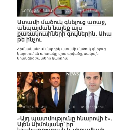
ՆՈՐՈՒԹՅՈՒՆՆԵՐ
0
1 413դիտում
Ատամի մածուկ գնելուց առաջ,
անպայման նայեք այս
քառակուսիների գույներին․ Ահա
թե ինչու
Հիմնականում մարդիկ ատամի մածուկ գնելուց
կարդում են պիտակը վրա գրվածը, սակայն
նրանցից շատերը կարդում
ՇՈՈՒ-ԲԻԶՆԵՍ
0
675դիտում
«Այդ պատմությունը հնարովի է»․
Ալեն Սիմոնյանը՝ իր