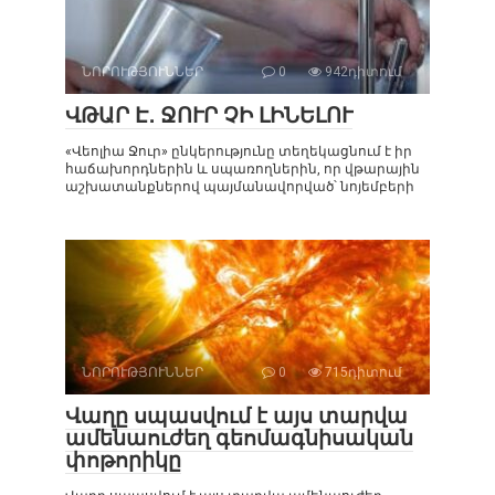
ՆՈՐՈՒԹՅՈՒՆՆԵՐ
0
942դիտում
ՎԹԱՐ Է․ ՋՈՒՐ ՉԻ ԼԻՆԵԼՈՒ
«Վեոլիա Ջուր» ընկերությունը տեղեկացնում է իր
հաճախորդներին և սպառողներին, որ վթարային
աշխատանքներով պայմանավորված՝ նոյեմբերի
ՆՈՐՈՒԹՅՈՒՆՆԵՐ
0
715դիտում
Վաղը սպասվում է այս տարվա
ամենաուժեղ գեոմագնիսական
փոթորիկը