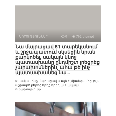
ՆՈՐՈՒԹՅՈՒՆՆԵՐ
0
762դիտում
Նա մայրացավ 51 տարեկանում
և շրջապատում սկսեցին նրան
քարկոծել, սակայն կնոջ
պատասխանը ընդմիշտ լռեցրեց
չարախոսներին, ահա թե ինչ
պատասխանեց նա…
51-ամյա կինը մայրացավ և այն էլ միանգամից լույս
աշխարհ բերեց երեք երեխա: Սակայն,
ուրախությունը