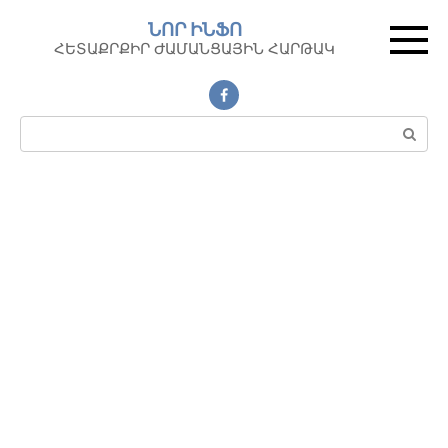
Перейти
ՆՈՐ ԻՆՖՈ
к
ՀԵՏԱՔՐՔԻՐ ԺԱՄԱՆՑԱՅԻՆ ՀԱՐԹԱԿ
контенту
Поиск: