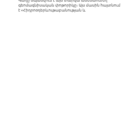
Վաղը սպասվում է այս տարվա ամենաուժեղ
գեոմագնիսական փոթորիկը։ Այս մասին հայտնում
է «Հիդրոօդերևութաբանության և