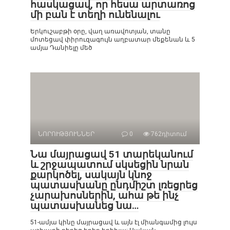
հասկացավ, որ հեսա արտառոց
մի բան է տեղի ունենալու
Երկուշաբթի օրը, վաղ առավոտյան, տանը
մոտեցավ փիրուզագույն աղբատար մեքենան և 5
ամյա Դանիելը մեծ
ՆՈՐՈՒԹՅՈՒՆՆԵՐ
0
762դիտում
Նա մայրացավ 51 տարեկանում
և շրջապատում սկսեցին նրան
քարկոծել, սակայն կնոջ
պատասխանը ընդմիշտ լռեցրեց
չարախոսներին, ահա թե ինչ
պատասխանեց նա…
51-ամյա կինը մայրացավ և այն էլ միանգամից լույս