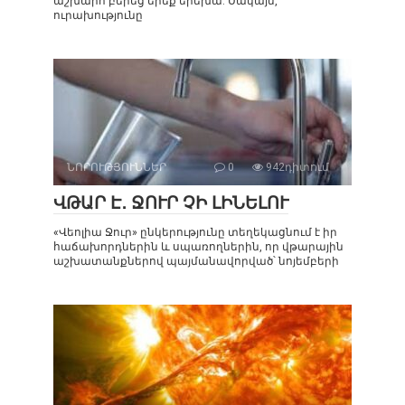
աշխարհ բերեց երեք երեխա: Սակայն,
ուրախությունը
ՆՈՐՈՒԹՅՈՒՆՆԵՐ
0
942դիտում
ՎԹԱՐ Է․ ՋՈՒՐ ՉԻ ԼԻՆԵԼՈՒ
«Վեոլիա Ջուր» ընկերությունը տեղեկացնում է իր
հաճախորդներին և սպառողներին, որ վթարային
աշխատանքներով պայմանավորված՝ նոյեմբերի