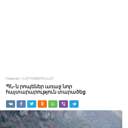
Главная
»
ՆՈՐՈՒԹՅՈՒՆՆԵՐ
ՊՆ-ն րոպեներ առաջ նոր
հայտարարություն տարածեց