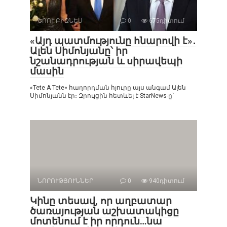
ՇՈՈՒ-ԲԻԶՆԵՍ
0
675դիտում
«Այդ պատմությունը հնարովի է»․
Ալեն Սիմոնյանը՝ իր
նշանադրության և սիրավեպի
մասին
«Tete A Tete» հաղորդման հյուրը այս անգամ Ալեն
Սիմոնյանն էր։ Զրույցին հետևել է StarNews-ը՝
ՆՈՐՈՒԹՅՈՒՆՆԵՐ
0
940դիտում
Կինը տեսավ, որ աղբատար
ծառայության աշխատակիցը
մոտենում է իր որդուն…նա