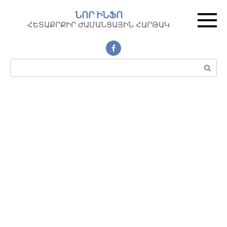
Перейти
ՆՈՐ ԻՆՖՈ
к
ՀԵՏԱՔՐՔԻՐ ԺԱՄԱՆՑԱՅԻՆ ՀԱՐԹԱԿ
контенту
Поиск: