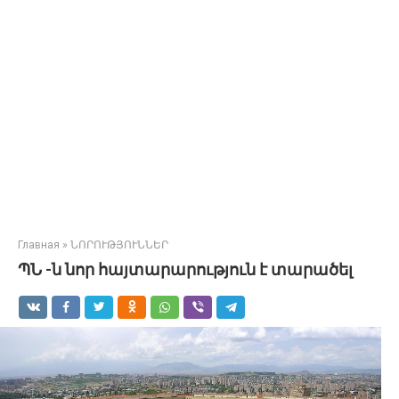
Главная
»
ՆՈՐՈՒԹՅՈՒՆՆԵՐ
ՊՆ -ն նոր հայտարարություն է տարածել