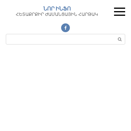
Перейти
ՆՈՐ ԻՆՖՈ
к
ՀԵՏԱՔՐՔԻՐ ԺԱՄԱՆՑԱՅԻՆ ՀԱՐԹԱԿ
контенту
Поиск: