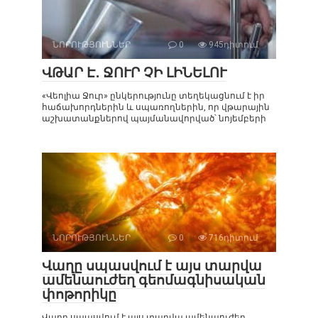
ՆՈՐՈՒԹՅՈՒՆՆԵՐ
0
945դիտում
ՎԹԱՐ Է․ ՋՈՒՐ ՉԻ ԼԻՆԵԼՈՒ
«Վեոլիա Ջուր» ընկերությունը տեղեկացնում է իր
հաճախորդներին և սպառողներին, որ վթարային
աշխատանքներով պայմանավորված՝ նոյեմբերի
ՆՈՐՈՒԹՅՈՒՆՆԵՐ
0
716դիտում
Վաղը սպասվում է այս տարվա
ամենաուժեղ գեոմագնիսական
փոթորիկը
Վաղը սպասվում է այս տարվա ամենաուժեղ