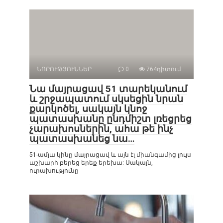
ՆՈՐՈՒԹՅՈՒՆՆԵՐ
0
764դիտում
Նա մայրացավ 51 տարեկանում
և շրջապատում սկսեցին նրան
քարկոծել, սակայն կնոջ
պատասխանը ընդմիշտ լռեցրեց
չարախոսներին, ահա թե ինչ
պատասխանեց նա…
51-ամյա կինը մայրացավ և այն էլ միանգամից լույս
աշխարհ բերեց երեք երեխա: Սակայն,
ուրախությունը