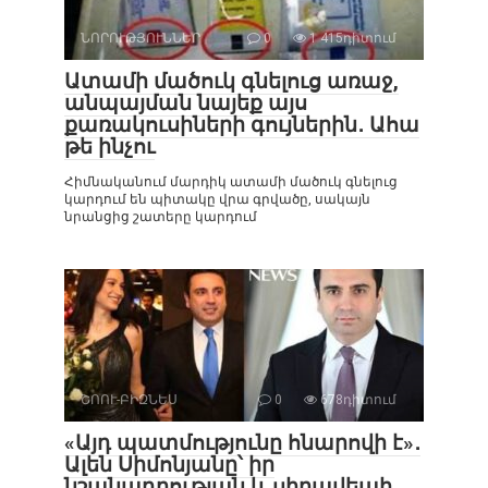
ՆՈՐՈՒԹՅՈՒՆՆԵՐ
0
1 415դիտում
Ատամի մածուկ գնելուց առաջ,
անպայման նայեք այս
քառակուսիների գույներին․ Ահա
թե ինչու
Հիմնականում մարդիկ ատամի մածուկ գնելուց
կարդում են պիտակը վրա գրվածը, սակայն
նրանցից շատերը կարդում
ՇՈՈՒ-ԲԻԶՆԵՍ
0
678դիտում
«Այդ պատմությունը հնարովի է»․
Ալեն Սիմոնյանը՝ իր
նշանադրության և սիրավեպի