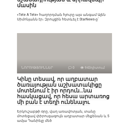
մասին
«Tete A Tete» հաղորդման հյուրը այս անգամ Ալեն
Սիմոնյանն էր։ Զրույցին հետևել է StarNews-ը՝
ՆՈՐՈՒԹՅՈՒՆՆԵՐ
0
943դիտում
Կինը տեսավ, որ աղբատար
ծառայության աշխատակիցը
մոտենում է իր որդուն…նա
հասկացավ, որ հեսա արտառոց
մի բան է տեղի ունենալու
Երկուշաբթի օրը, վաղ առավոտյան, տանը
մոտեցավ փիրուզագույն աղբատար մեքենան և 5
ամյա Դանիելը մեծ