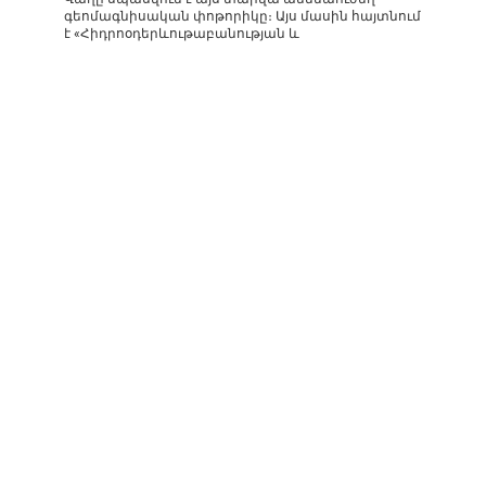
գեոմագնիսական փոթորիկը։ Այս մասին հայտնում
է «Հիդրոօդերևութաբանության և