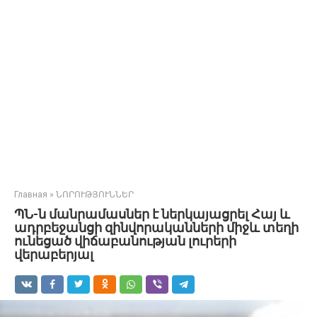
Главная
»
ՆՈՐՈՒԹՅՈՒՆՆԵՐ
ՊՆ-ն մանրամասներ է ներկայացրել Հայ և
ադրբեջանցի զինվորականների միջև տեղի
ունեցած վիճաբանության լուրերի
վերաբերյալ