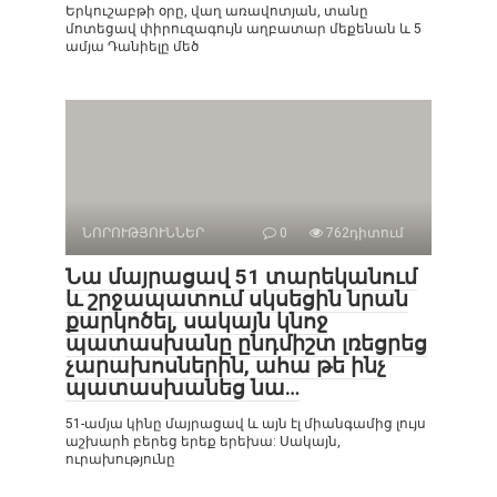
Երկուշաբթի օրը, վաղ առավոտյան, տանը
մոտեցավ փիրուզագույն աղբատար մեքենան և 5
ամյա Դանիելը մեծ
ՆՈՐՈՒԹՅՈՒՆՆԵՐ
0
762դիտում
Նա մայրացավ 51 տարեկանում
և շրջապատում սկսեցին նրան
քարկոծել, սակայն կնոջ
պատասխանը ընդմիշտ լռեցրեց
չարախոսներին, ահա թե ինչ
պատասխանեց նա…
51-ամյա կինը մայրացավ և այն էլ միանգամից լույս
աշխարհ բերեց երեք երեխա: Սակայն,
ուրախությունը