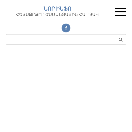
Перейти
ՆՈՐ ԻՆՖՈ
к
ՀԵՏԱՔՐՔԻՐ ԺԱՄԱՆՑԱՅԻՆ ՀԱՐԹԱԿ
контенту
Поиск: