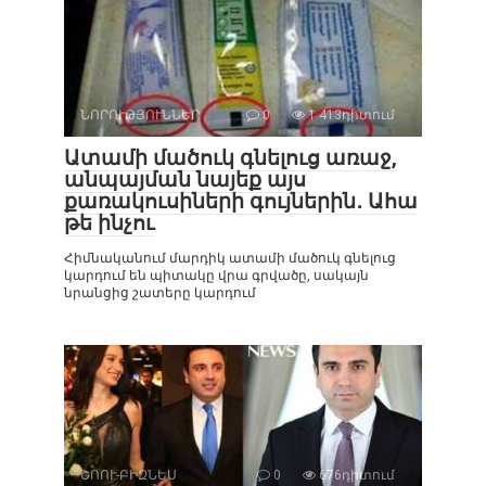
ՆՈՐՈՒԹՅՈՒՆՆԵՐ
0
1 413դիտում
Ատամի մածուկ գնելուց առաջ,
անպայման նայեք այս
քառակուսիների գույներին․ Ահա
թե ինչու
Հիմնականում մարդիկ ատամի մածուկ գնելուց
կարդում են պիտակը վրա գրվածը, սակայն
նրանցից շատերը կարդում
ՇՈՈՒ-ԲԻԶՆԵՍ
0
676դիտում