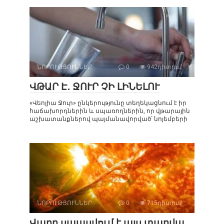
ՆՈՐՈՒԹՅՈՒՆՆԵՐ
0
942դիտում
ՎԹԱՐ Է․ ՋՈՒՐ ՉԻ ԼԻՆԵԼՈՒ
«Վեոլիա Ջուր» ընկերությունը տեղեկացնում է իր
հաճախորդներին և սպառողներին, որ վթարային
աշխատանքներով պայմանավորված՝ նոյեմբերի
ՆՈՐՈՒԹՅՈՒՆՆԵՐ
0
715դիտում
Վաղը սպասվում է այս տարվա