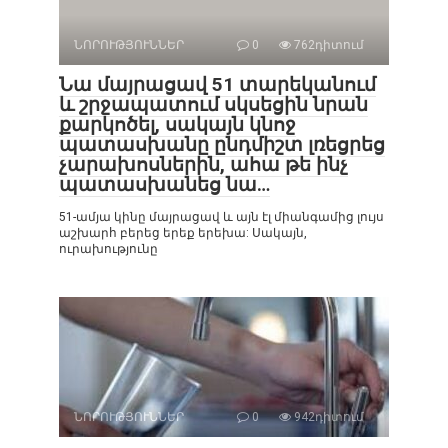
ՆՈՐՈՒԹՅՈՒՆՆԵՐ
0
762դիտում
Նա մայրացավ 51 տարեկանում
և շրջապատում սկսեցին նրան
քարկոծել, սակայն կնոջ
պատասխանը ընդմիշտ լռեցրեց
չարախոսներին, ահա թե ինչ
պատասխանեց նա…
51-ամյա կինը մայրացավ և այն էլ միանգամից լույս
աշխարհ բերեց երեք երեխա: Սակայն,
ուրախությունը
ՆՈՐՈՒԹՅՈՒՆՆԵՐ
0
942դիտում