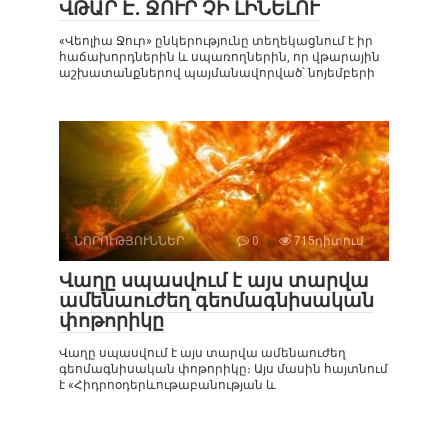
ՎԹԱՐ Է․ ՋՈՒՐ ՉԻ ԼԻՆԵԼՈՒ
«Վեոլիա Ջուր» ընկերությունը տեղեկացնում է իր
հաճախորդներին և սպառողներին, որ վթարային
աշխատանքներով պայմանավորված՝ նոյեմբերի
ՆՈՐՈՒԹՅՈՒՆՆԵՐ
0
715դիտում
Վաղը սպասվում է այս տարվա
ամենաուժեղ գեոմագնիսական
փոթորիկը
Վաղը սպասվում է այս տարվա ամենաուժեղ
գեոմագնիսական փոթորիկը։ Այս մասին հայտնում
է «Հիդրոօդերևութաբանության և