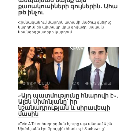
անպայման նայեք այս
քառակուսիների գույներին․ Ահա
թե ինչու
Հիմնականում մարդիկ ատամի մածուկ գնելուց
կարդում են պիտակը վրա գրվածը, սակայն
նրանցից շատերը կարդում
ՇՈՈՒ-ԲԻԶՆԵՍ
0
675դիտում
«Այդ պատմությունը հնարովի է»․
Ալեն Սիմոնյանը՝ իր
նշանադրության և սիրավեպի
մասին
«Tete A Tete» հաղորդման հյուրը այս անգամ Ալեն
Սիմոնյանն էր։ Զրույցին հետևել է StarNews-ը՝