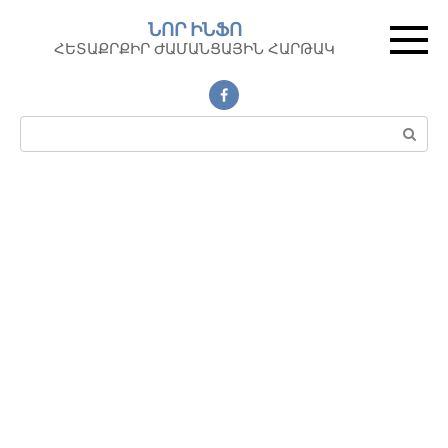
Перейти
ՆՈՐ ԻՆՖՈ
к
ՀԵՏԱՔՐՔԻՐ ԺԱՄԱՆՑԱՅԻՆ ՀԱՐԹԱԿ
контенту
Поиск: