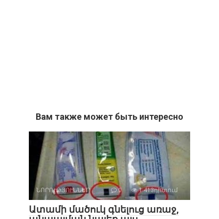
Вам также может быть интересно
ՆՈՐՈՒԹՅՈՒՆՆԵՐ
0
1 413դիտում
Ատամի մածուկ գնելուց առաջ,