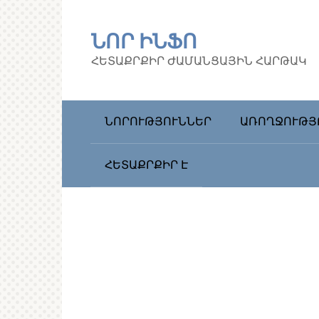
Перейти
к
ՆՈՐ ԻՆՖՈ
контенту
ՀԵՏԱՔՐՔԻՐ ԺԱՄԱՆՑԱՅԻՆ ՀԱՐԹԱԿ
ՆՈՐՈՒԹՅՈՒՆՆԵՐ
ԱՌՈՂՋՈՒԹՅ
ՀԵՏԱՔՐՔԻՐ Է