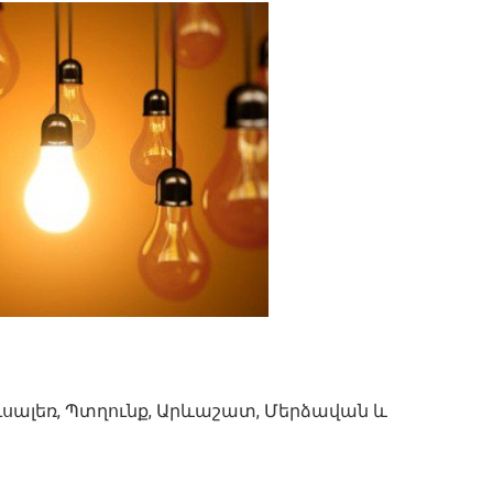
ուսալեռ, Պտղունք, Արևաշատ, Մերձավան և