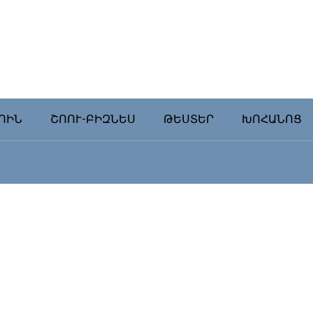
ՈԻՆ
ՇՈՈՒ-ԲԻԶՆԵՍ
ԹԵՍՏԵՐ
ԽՈՀԱՆՈՑ