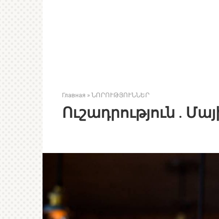
Главная
»
ՆՈՐՈՒԹՅՈՒՆՆԵՐ
Ուշադրություն . Մայի