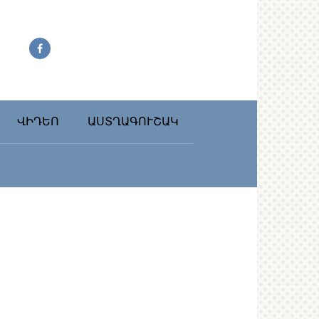
ՎԻԴԵՈ
ԱՍՏՂԱԳՈՒՇԱԿ