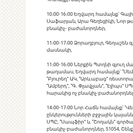
10։00-16։00 Եղվարդ համայնք՝ Գա
Սաֆարյան, Արա Գեղեցիկի, Նոր թ
բնակիչ- բաժանորդներ,
11։00-17։00 Ձորաղբյուր, Գեղաշեն
մասնակի,
11։00-16։00 Ներքին Պտղնի գյուղ 
թաղամաս, Եղվարդ համայնք՝ “Սեմյո
“Բյուրեղ” ԱԿ, “Արևաբաց” ռեստորան,
“Ամբերդ”, “Գ․ Փլավչյան”, “Էլիպս
հարակից ոչ բնակիչ-բաժանորդներ
14։00-17։00 Նոր Հաճն համայնք՝ “Վ
ընկերությունների բջջային կայանն
ՍՊԸ, “Սապֆիր” և “Շողակն” գործ
բնակիչ-բաժանորդներ, 51054, Շենք