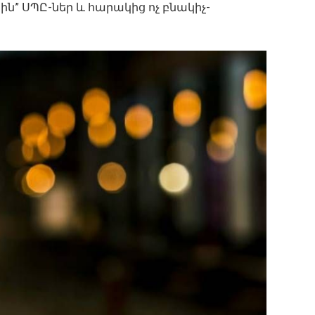
րին” ՍՊԸ-ներ և հարակից ոչ բնակիչ-