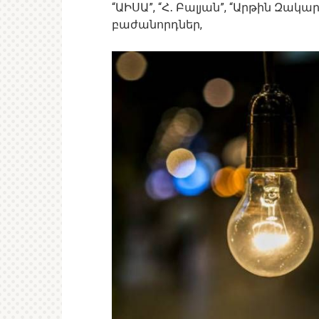
“ԱԻՍԱ”, “Հ․ Բալյան”, “Արթին Զակա
բաժանորդներ,