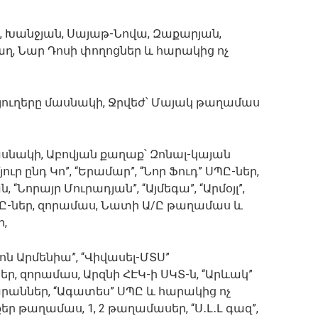
յի, Խանջյան, Սայաթ-Նովա, Զաքարյան,
աղ, Նար Դոսի փողոցներ և հարակից ոչ
 գյուղերը մասնակի, Ջրվեժ՝ Մայակ թաղամաս
մասնակի, Աբովյան քաղաք՝ Զոնալ-կայան
ւր ընդ Կո”, “Երամար”, “Նոր Ֆուդ” ՍՊԸ-ներ,
 “Նորայր Մուրադյան”, “Այմեգա”, “Արմօյլ”,
” ՍՊԸ-ներ, զորամաս, Նատի Ա/Ը թաղամաս և
,
եոն Արմենիա”, “Վիվասել-ՄՏՍ”
եր, զորամաս, Արզնի ՀԷԿ-ի ՍԿՏ-ն, “Արևակ”
արաններ, “Ագատես” ՍՊԸ և հարակից ոչ
եր թաղամաս, 1, 2 թաղամասեր, “Ս․Լ․Լ գազ”,