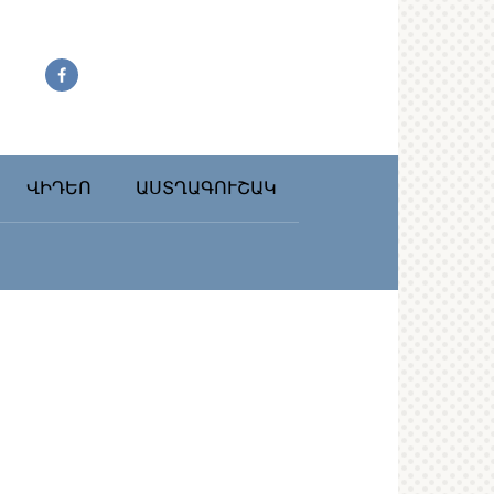
ՎԻԴԵՈ
ԱՍՏՂԱԳՈՒՇԱԿ