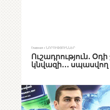
Главная
»
ՆՈՐՈՒԹՅՈՒՆՆԵՐ
Ուշադրություն․ Օդ
կնվազի․․․ սպասվո