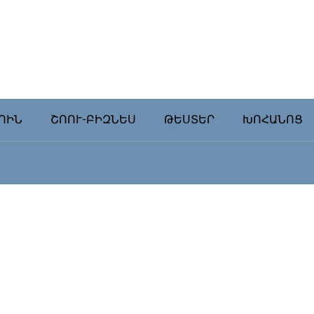
ՈԻՆ
ՇՈՈՒ-ԲԻԶՆԵՍ
ԹԵՍՏԵՐ
ԽՈՀԱՆՈՑ