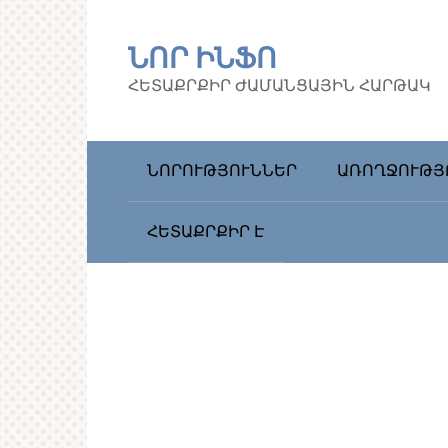
Перейти
к
ՆՈՐ ԻՆՖՈ
контенту
ՀԵՏԱՔՐՔԻՐ ԺԱՄԱՆՑԱՅԻՆ ՀԱՐԹԱԿ
ՆՈՐՈՒԹՅՈՒՆՆԵՐ
ԱՌՈՂՋՈՒԹՅ
ՀԵՏԱՔՐՔԻՐ Է