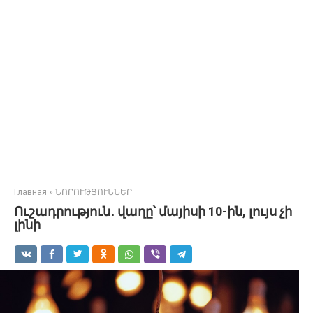
Главная
»
ՆՈՐՈՒԹՅՈՒՆՆԵՐ
Ուշադրություն․ վաղը՝ մայիսի 10-ին, լույս չի
լինի