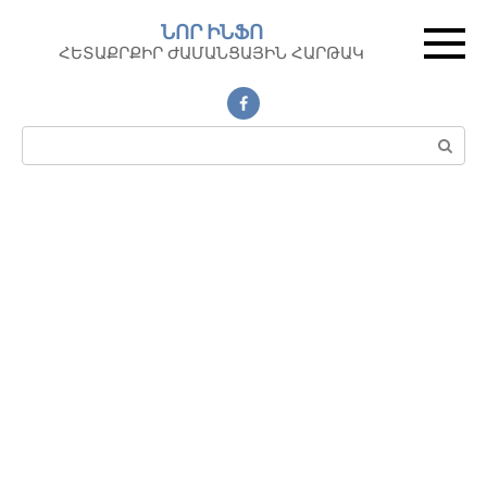
Перейти
ՆՈՐ ԻՆՖՈ
к
ՀԵՏԱՔՐՔԻՐ ԺԱՄԱՆՑԱՅԻՆ ՀԱՐԹԱԿ
контенту
Поиск: