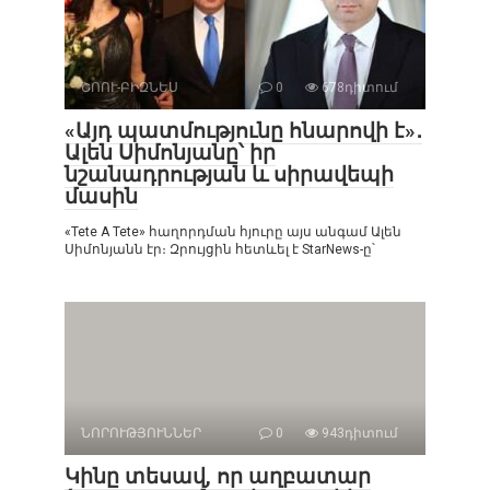
ՇՈՈՒ-ԲԻԶՆԵՍ
0
678դիտում
«Այդ պատմությունը հնարովի է»․
Ալեն Սիմոնյանը՝ իր
նշանադրության և սիրավեպի
մասին
«Tete A Tete» հաղորդման հյուրը այս անգամ Ալեն
Սիմոնյանն էր։ Զրույցին հետևել է StarNews-ը՝
ՆՈՐՈՒԹՅՈՒՆՆԵՐ
0
943դիտում
Կինը տեսավ, որ աղբատար