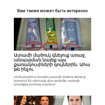
Вам также может быть интересно
ՆՈՐՈՒԹՅՈՒՆՆԵՐ
0
1 415դիտում
Ատամի մածուկ գնելուց առաջ,
անպայման նայեք այս
քառակուսիների գույներին․ Ահա
թե ինչու
Հիմնականում մարդիկ ատամի մածուկ գնելուց
կարդում են պիտակը վրա գրվածը, սակայն
նրանցից շատերը կարդում