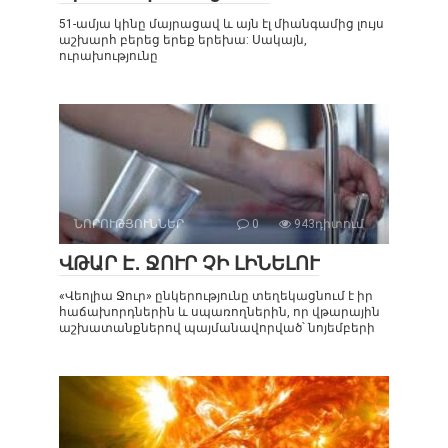
51-ամյա կինը մայրացավ և այն էլ միանգամից լույս
աշխարհ բերեց երեք երեխա: Սակայն,
ուրախությունը
ՆՈՐՈՒԹՅՈՒՆՆԵՐ
0
943դիտում
ՎԹԱՐ Է․ ՋՈՒՐ ՉԻ ԼԻՆԵԼՈՒ
«Վեոլիա Ջուր» ընկերությունը տեղեկացնում է իր
հաճախորդներին և սպառողներին, որ վթարային
աշխատանքներով պայմանավորված՝ նոյեմբերի