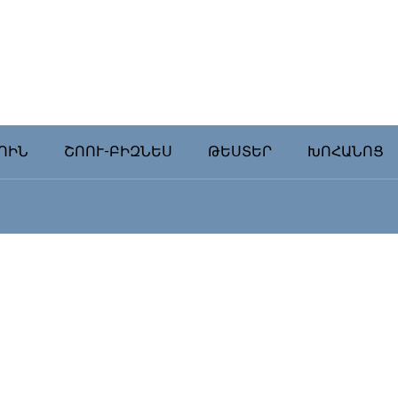
ՈԻՆ
ՇՈՈՒ-ԲԻԶՆԵՍ
ԹԵՍՏԵՐ
ԽՈՀԱՆՈՑ