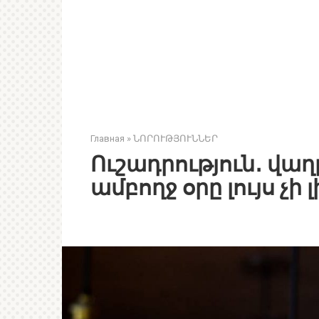
Главная
»
ՆՈՐՈՒԹՅՈՒՆՆԵՐ
Ուշադրություն․ վաղը
ամբողջ օրը լույս չի լ