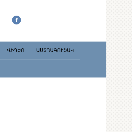
ՎԻԴԵՈ
ԱՍՏՂԱԳՈՒՇԱԿ