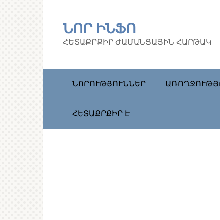
Перейти
к
ՆՈՐ ԻՆՖՈ
контенту
ՀԵՏԱՔՐՔԻՐ ԺԱՄԱՆՑԱՅԻՆ ՀԱՐԹԱԿ
ՆՈՐՈՒԹՅՈՒՆՆԵՐ
ԱՌՈՂՋՈՒԹՅ
ՀԵՏԱՔՐՔԻՐ Է