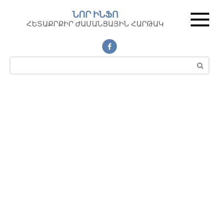
Перейти
ՆՈՐ ԻՆՖՈ
к
ՀԵՏԱՔՐՔԻՐ ԺԱՄԱՆՑԱՅԻՆ ՀԱՐԹԱԿ
контенту
Поиск: