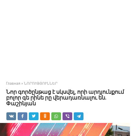
Главная
»
ՆՈՐՈՒԹՅՈՒՆՆԵՐ
Նոր գործընթաց է սկսվել, որի արդյունքում
բոլոր գե րինե րը վերադառնալու են.
Փաշինյան