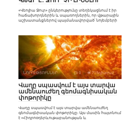
ՎԹԱՐ Է․ ՋՈՒՐ ՉԻ ԼԻՆԵԼՈՒ
«Վեոլիա Ջուր» ընկերությունը տեղեկացնում է իր
հաճախորդներին և սպառողներին, որ վթարային
աշխատանքներով պայմանավորված՝ նոյեմբերի
ՆՈՐՈՒԹՅՈՒՆՆԵՐ
0
715դիտում
Վաղը սպասվում է այս տարվա
ամենաուժեղ գեոմագնիսական
փոթորիկը
Վաղը սպասվում է այս տարվա ամենաուժեղ
գեոմագնիսական փոթորիկը։ Այս մասին հայտնում
է «Հիդրոօդերևութաբանության և