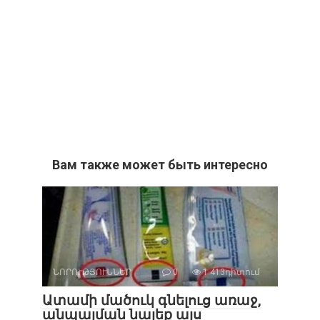
Вам также может быть интересно
ՆՈՐՈՒԹՅՈՒՆՆԵՐ
0
1 413դիտում
Ատամի մածուկ գնելուց առաջ,
անպայման նայեք այս