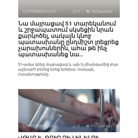
ՆՈՐՈՒԹՅՈՒՆՆԵՐ
0
762դիտում
Նա մայրացավ 51 տարեկանում
և շրջապատում սկսեցին նրան
քարկոծել, սակայն կնոջ
պատասխանը ընդմիշտ լռեցրեց
չարախոսներին, ահա թե ինչ
պատասխանեց նա…
51-ամյա կինը մայրացավ և այն էլ միանգամից լույս
աշխարհ բերեց երեք երեխա: Սակայն,
ուրախությունը
ՆՈՐՈՒԹՅՈՒՆՆԵՐ
0
942դիտում