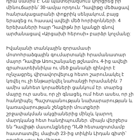
դրա մասին է: Նա պատերազմում կորցրեց իր
մինուճարին՝ 30-ամյա որդուն: Դավիթը մեծացավ
հանրակացարանի փոքրիկ սենյակում, բայց
երազեց ու հասավ ավելի մեծ հորիզոնների. 4
երեխաների հայր Դավիթն իր կյանքի գնով
արժանացավ «Արցախի հերոսի» բարձր կոչմանը:
Իվանյանի տանկային զորամասի
մոտոհրաձգային գումարտակի հրամանատար
մայոր Դավիթ Առուշանյանը թշնամու 4-ից ավելի
զրահա­տեխնիկա ու մեծ քանակի զինվոր է
ոչնչացրել, վիրավորվելուց հետո շարունակել է
կռվել ու չի ենթարկվել նահանջի հրամանին: 7
ամիս անհետ կորածների ցանկում էր. տարեց
մայրը ուր ասես, որ չի գնացել, ում հետ ասես, որ չի
հանդիպել. Պաշտպանության նախարարության և
կառավարության շենքերի մուտքերի
շրջափակման ակցիաներից մինչև կարող
մարդկանց հետ հանդիպումներ. միայն վերջերս
են Դավիթի մասունքները ԴՆԹ հետազոտմամբ
հաստատվել. մայիսի 23-ից տիկին Լիդան գիտի՝
որտեղ սգա իր վիշտը: