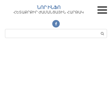
Перейти
ՆՈՐ ԻՆՖՈ
к
ՀԵՏԱՔՐՔԻՐ ԺԱՄԱՆՑԱՅԻՆ ՀԱՐԹԱԿ
контенту
Поиск: