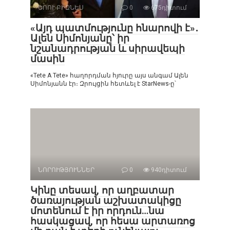
ՇՈՈՒ-ԲԻԶՆԵՍ
0
675դիտում
«Այդ պատմությունը հնարովի է»․
Ալեն Սիմոնյանը՝ իր
նշանադրության և սիրավեպի
մասին
«Tete A Tete» հաղորդման հյուրը այս անգամ Ալեն
Սիմոնյանն էր։ Զրույցին հետևել է StarNews-ը՝
ՆՈՐՈՒԹՅՈՒՆՆԵՐ
0
940դիտում
Կինը տեսավ, որ աղբատար
ծառայության աշխատակիցը
մոտենում է իր որդուն…նա
հասկացավ, որ հեսա արտառոց