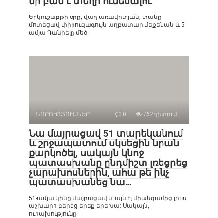
մի բան է տեղի ունենալու
Երկուշաբթի օրը, վաղ առավոտյան, տանը
մոտեցավ փիրուզագույն աղբատար մեքենան և 5
ամյա Դանիելը մեծ
ՆՈՐՈՒԹՅՈՒՆՆԵՐ
0
762դիտում
Նա մայրացավ 51 տարեկանում
և շրջապատում սկսեցին նրան
քարկոծել, սակայն կնոջ
պատասխանը ընդմիշտ լռեցրեց
չարախոսներին, ահա թե ինչ
պատասխանեց նա…
51-ամյա կինը մայրացավ և այն էլ միանգամից լույս
աշխարհ բերեց երեք երեխա: Սակայն,
ուրախությունը