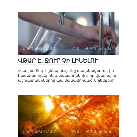
ՆՈՐՈՒԹՅՈՒՆՆԵՐ
0
942դիտում
ՎԹԱՐ Է․ ՋՈՒՐ ՉԻ ԼԻՆԵԼՈՒ
«Վեոլիա Ջուր» ընկերությունը տեղեկացնում է իր
հաճախորդներին և սպառողներին, որ վթարային
աշխատանքներով պայմանավորված՝ նոյեմբերի
ՆՈՐՈՒԹՅՈՒՆՆԵՐ
0
715դիտում