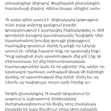
տեսախցիկի միջոցով` Փաշինյանի ընտանիքին
հասկանալի լեզվով. «Աննա խալա, սենքիմ սան»:
70-ամյա կինն ասում է՝ միջնակարգ կրթություն
ունի, բայց ամբողջ կյանքում բարձր
գրականություն է կարդացել, ինքնակրթվել ու մեծ
գրողների խոսքով դաստիարակել Դավիթին: Մեր
նկարահանող խումբը զրույցի ընթացքում
համոզվեց դրանում. «Երեկ էլ լսեցի, որ Նիկոլն
ասում էր. «Մենք հպարտ ենք, որ պարտվել ենք»:
Դուք այդպիսի բան պատմության մեջ լսե՞լ եք: Այ
Հերոստրատ, իր մեջ հերոստրատական
հատկություններ կան, էն որ չգիտեր՝ ինչ աներ, որ
նշանավոր դառնար, ստիպված գնաց մի եկեղեցի
վառեց, որ պատմության մեջ մտնի: Մտել ես, այ
Ներոն, այ Կալիգուլա, դուրս արի, հերիք ա»:
Որդին ընտանիքով 10 տարի Արցախում էր
ապրում և աշխատում: Երեխաները
Ստեփանակերտում են ծնվել, որոշ ժամանակ
բնակվել են նաև Շուշիում: Լիդա Առուշանյանն