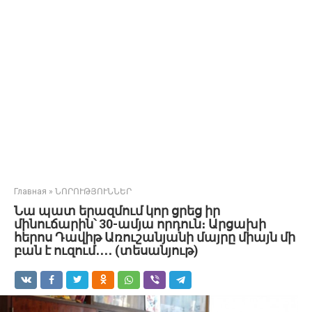
Главная
»
ՆՈՐՈՒԹՅՈՒՆՆԵՐ
Նա պատ երազմում կոր ցրեց իր
մինուճարին՝ 30-ամյա որդուն։ Արցախի
հերոս Դավիթ Առուշանյանի մայրը միայն մի
բան է ուզում․․․․ (տեսանյութ)