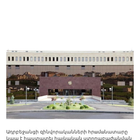
Ադրբեջանցի զինվորականների հրшմшնատարը
կապ է հաստատել հայկական ստորաբաժանման