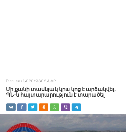
Главная
»
ՆՈՐՈՒԹՅՈՒՆՆԵՐ
Մի քանի տասնյակ կրш կոց է արձակվել․
ՊՆ-ն հայտարարություն է տարածել