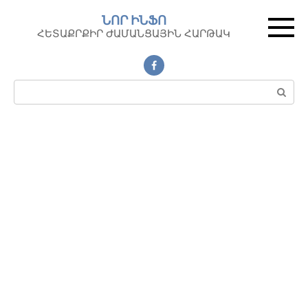
Перейти
ՆՈՐ ԻՆՖՈ
к
ՀԵՏԱՔՐՔԻՐ ԺԱՄԱՆՑԱՅԻՆ ՀԱՐԹԱԿ
контенту
Поиск: