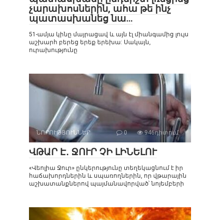
չարախոսներին, ահա թե ինչ
պատասխանեց նա…
51-ամյա կինը մայրացավ և այն էլ միանգամից լույս
աշխարհ բերեց երեք երեխա: Սակայն,
ուրախությունը
ՆՈՐՈՒԹՅՈՒՆՆԵՐ
0
946դիտում
ՎԹԱՐ Է․ ՋՈՒՐ ՉԻ ԼԻՆԵԼՈՒ
«Վեոլիա Ջուր» ընկերությունը տեղեկացնում է իր
հաճախորդներին և սպառողներին, որ վթարային
աշխատանքներով պայմանավորված՝ նոյեմբերի