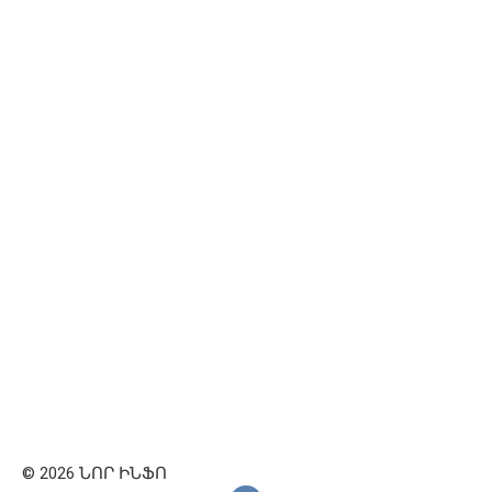
© 2026 ՆՈՐ ԻՆՖՈ