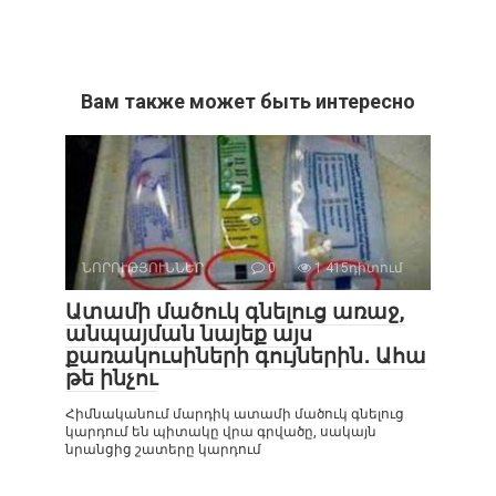
Вам также может быть интересно
ՆՈՐՈՒԹՅՈՒՆՆԵՐ
0
1 415դիտում
Ատամի մածուկ գնելուց առաջ,
անպայման նայեք այս
քառակուսիների գույներին․ Ահա
թե ինչու
Հիմնականում մարդիկ ատամի մածուկ գնելուց
կարդում են պիտակը վրա գրվածը, սակայն
նրանցից շատերը կարդում