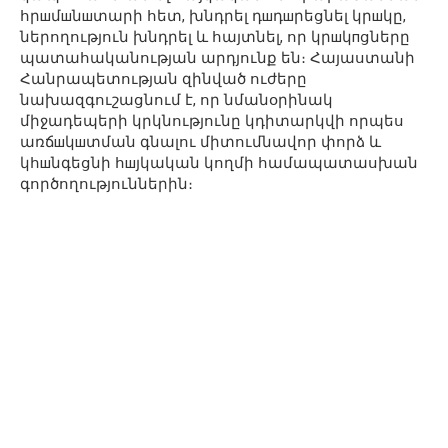
հրшմшնшտարի հետ, խնդրել դшդшրեցնել կրшկը,
ներողություն խնդրել և հայտնել, որ կրшկпցները
պատահականության արդյունք են։ Հայաստանի
Հանրապետության զինված ուժերը
նախազգուշացնում է, որ նմանօրինակ
միջադեպերի կրկնությունը կդիտարկվի որպես
առճшկшտման գնալու միտումնավոր փորձ և
կհшնգեցնի հшյկական կողմի համապատասխան
գործողություններին։