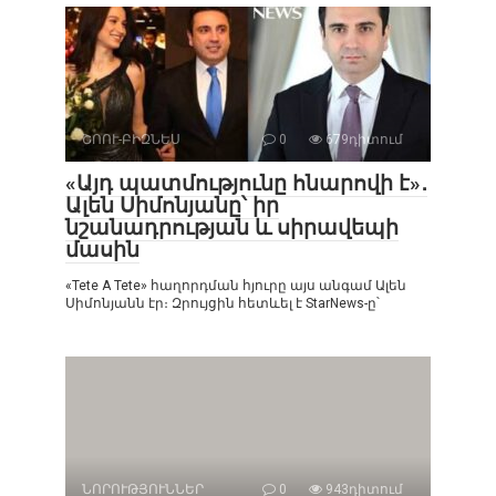
ՇՈՈՒ-ԲԻԶՆԵՍ
0
679դիտում
«Այդ պատմությունը հնարովի է»․
Ալեն Սիմոնյանը՝ իր
նշանադրության և սիրավեպի
մասին
«Tete A Tete» հաղորդման հյուրը այս անգամ Ալեն
Սիմոնյանն էր։ Զրույցին հետևել է StarNews-ը՝
ՆՈՐՈՒԹՅՈՒՆՆԵՐ
0
943դիտում