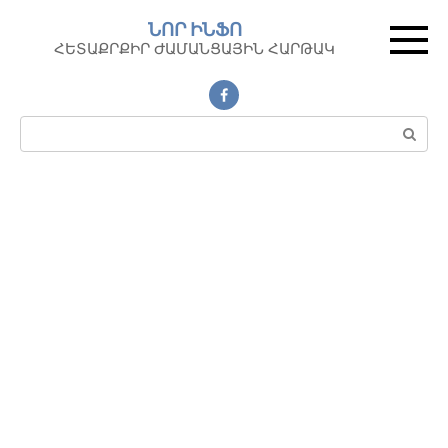
Перейти
ՆՈՐ ԻՆՖՈ
к
ՀԵՏԱՔՐՔԻՐ ԺԱՄԱՆՑԱՅԻՆ ՀԱՐԹԱԿ
контенту
Поиск: