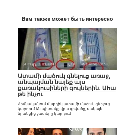
Вам также может быть интересно
ՆՈՐՈՒԹՅՈՒՆՆԵՐ
0
1 415դիտում
Ատամի մածուկ գնելուց առաջ,
անպայման նայեք այս
քառակուսիների գույներին․ Ահա
թե ինչու
Հիմնականում մարդիկ ատամի մածուկ գնելուց
կարդում են պիտակը վրա գրվածը, սակայն
նրանցից շատերը կարդում