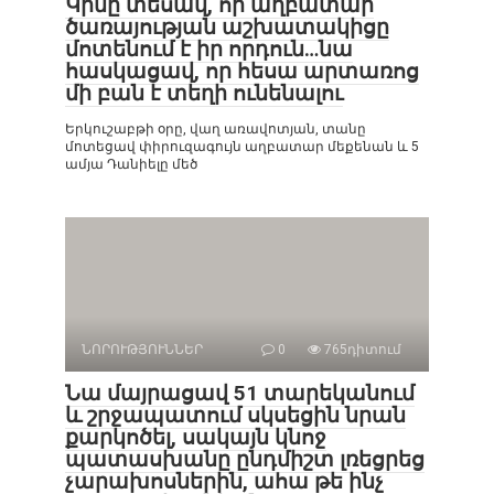
Կինը տեսավ, որ աղբատար
ծառայության աշխատակիցը
մոտենում է իր որդուն…նա
հասկացավ, որ հեսա արտառոց
մի բան է տեղի ունենալու
Երկուշաբթի օրը, վաղ առավոտյան, տանը
մոտեցավ փիրուզագույն աղբատար մեքենան և 5
ամյա Դանիելը մեծ
ՆՈՐՈՒԹՅՈՒՆՆԵՐ
0
765դիտում
Նա մայրացավ 51 տարեկանում
և շրջապատում սկսեցին նրան
քարկոծել, սակայն կնոջ
պատասխանը ընդմիշտ լռեցրեց
չարախոսներին, ահա թե ինչ