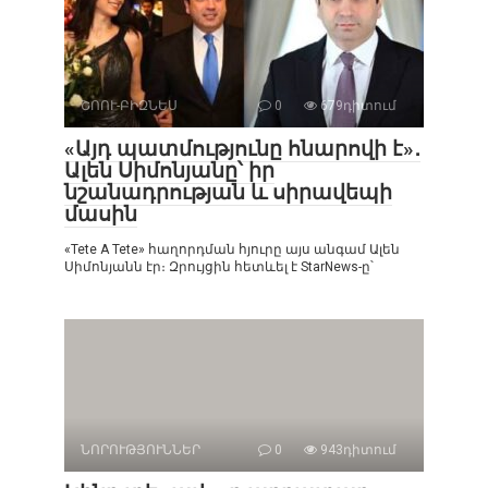
ՇՈՈՒ-ԲԻԶՆԵՍ
0
679դիտում
«Այդ պատմությունը հնարովի է»․
Ալեն Սիմոնյանը՝ իր
նշանադրության և սիրավեպի
մասին
«Tete A Tete» հաղորդման հյուրը այս անգամ Ալեն
Սիմոնյանն էր։ Զրույցին հետևել է StarNews-ը՝
ՆՈՐՈՒԹՅՈՒՆՆԵՐ
0
943դիտում