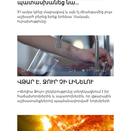
պատասխանեց նա…
51-ամյա կինը մայրացավ և այն էլ միանգամից լույս
աշխարհ բերեց երեք երեխա: Սակայն,
ուրախությունը
ՆՈՐՈՒԹՅՈՒՆՆԵՐ
0
947դիտում
ՎԹԱՐ Է․ ՋՈՒՐ ՉԻ ԼԻՆԵԼՈՒ
«Վեոլիա Ջուր» ընկերությունը տեղեկացնում է իր
հաճախորդներին և սպառողներին, որ վթարային
աշխատանքներով պայմանավորված՝ նոյեմբերի