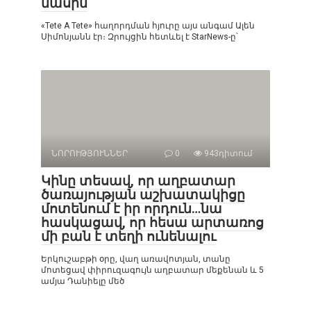
մասին
«Tete A Tete» հաղորդման հյուրը այս անգամ Ալեն
Սիմոնյանն էր։ Զրույցին հետևել է StarNews-ը՝
ՆՈՐՈՒԹՅՈՒՆՆԵՐ
0
943դիտում
Կինը տեսավ, որ աղբատար
ծառայության աշխատակիցը
մոտենում է իր որդուն…նա
հասկացավ, որ հեսա արտառոց
մի բան է տեղի ունենալու
Երկուշաբթի օրը, վաղ առավոտյան, տանը
մոտեցավ փիրուզագույն աղբատար մեքենան և 5
ամյա Դանիելը մեծ