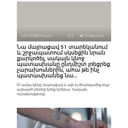
ՆՈՐՈՒԹՅՈՒՆՆԵՐ
0
764դիտում
Նա մայրացավ 51 տարեկանում
և շրջապատում սկսեցին նրան
քարկոծել, սակայն կնոջ
պատասխանը ընդմիշտ լռեցրեց
չարախոսներին, ահա թե ինչ
պատասխանեց նա…
51-ամյա կինը մայրացավ և այն էլ միանգամից լույս
աշխարհ բերեց երեք երեխա: Սակայն,
ուրախությունը