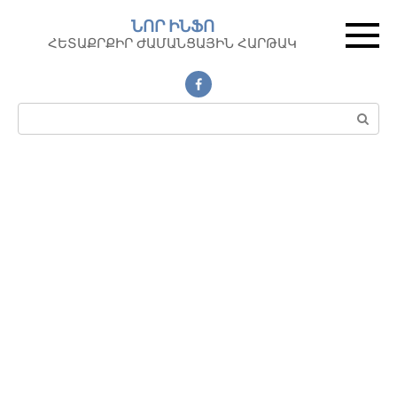
Перейти
ՆՈՐ ԻՆՖՈ
к
ՀԵՏԱՔՐՔԻՐ ԺԱՄԱՆՑԱՅԻՆ ՀԱՐԹԱԿ
контенту
Поиск: