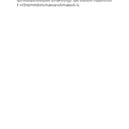
գեոմագնիսական փոթորիկը։ Այս մասին հայտնում
է «Հիդրոօդերևութաբանության և