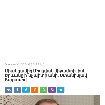
Главная
»
ՆՈՐՈՒԹՅՈՒՆՆԵՐ
Միանգամից Մոսկվան միջամտի, իսկ
Երևանը ի՞նչ պիտի անի․ Ստանիսլավ
Տարասով