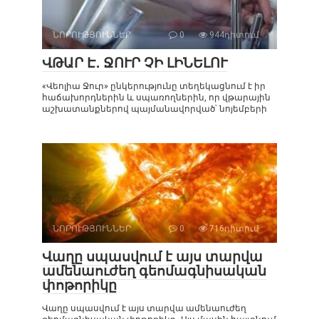
ՆՈՐՈՒԹՅՈՒՆՆԵՐ
0
944դիտում
ՎԹԱՐ Է․ ՋՈՒՐ ՉԻ ԼԻՆԵԼՈՒ
«Վեոլիա Ջուր» ընկերությունը տեղեկացնում է իր
հաճախորդներին և սպառողներին, որ վթարային
աշխատանքներով պայմանավորված՝ նոյեմբերի
ՆՈՐՈՒԹՅՈՒՆՆԵՐ
0
716դիտում
Վաղը սպասվում է այս տարվա
ամենաուժեղ գեոմագնիսական
փոթորիկը
Վաղը սպասվում է այս տարվա ամենաուժեղ