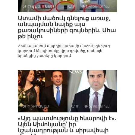
ՆՈՐՈՒԹՅՈՒՆՆԵՐ
0
1 415դիտում
Ատամի մածուկ գնելուց առաջ,
անպայման նայեք այս
քառակուսիների գույներին․ Ահա
թե ինչու
Հիմնականում մարդիկ ատամի մածուկ գնելուց
կարդում են պիտակը վրա գրվածը, սակայն
նրանցից շատերը կարդում
ՇՈՈՒ-ԲԻԶՆԵՍ
0
678դիտում
«Այդ պատմությունը հնարովի է»․
Ալեն Սիմոնյանը՝ իր
նշանադրության և սիրավեպի