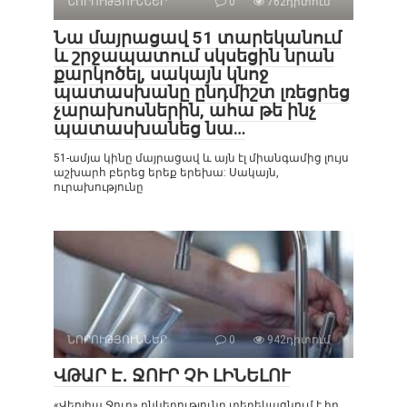
ՆՈՐՈՒԹՅՈՒՆՆԵՐ
0
762դիտում
Նա մայրացավ 51 տարեկանում
և շրջապատում սկսեցին նրան
քարկոծել, սակայն կնոջ
պատասխանը ընդմիշտ լռեցրեց
չարախոսներին, ահա թե ինչ
պատասխանեց նա…
51-ամյա կինը մայրացավ և այն էլ միանգամից լույս
աշխարհ բերեց երեք երեխա: Սակայն,
ուրախությունը
ՆՈՐՈՒԹՅՈՒՆՆԵՐ
0
942դիտում
ՎԹԱՐ Է․ ՋՈՒՐ ՉԻ ԼԻՆԵԼՈՒ
«Վեոլիա Ջուր» ընկերությունը տեղեկացնում է իր