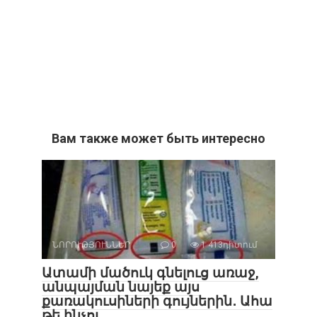
Вам также может быть интересно
ՆՈՐՈՒԹՅՈՒՆՆԵՐ
0
1 413դիտում
Ատամի մածուկ գնելուց առաջ,
անպայման նայեք այս
քառակուսիների գույներին․ Ահա
թե ինչու