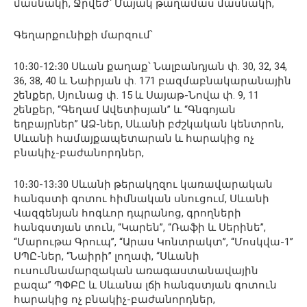
մասնակի, Ջրվեժ՝ Մայակ թաղամաս մասնակի,
Գեղարքունիքի մարզում՝
10։30-12։30 Սևան քաղաք՝ Նալբանդյան փ. 30, 32, 34,
36, 38, 40 և Նաիրյան փ. 171 բազմաբնակարանային
շենքեր, Սյունաց փ. 15 և Սայաթ-Նովա փ. 9, 11
շենքեր, “Գեղամ Ավետիսյան” և “Գնգոյան
եղբայրներ” ԱՁ-ներ, Սևանի բժշկական կենտրոն,
Սևանի համայքապետարան և հարակից ոչ
բնակիչ-բաժանորդներ,
10։30-13։30 Սևանի թերակղզու կառավարական
հանգստի գոտու հիմնական սնուցում, Սևանի
Վազգենյան հոգևոր դպրանոց, գրողների
հանգստյան տուն, “Կարեն”, “Ռաֆի և Սերինե”,
“Մարութա Գրուպ”, “Արաս Կոնտրակտ”, “Մոսկվա-1”
ՍՊԸ-ներ, “Նաիրի” լողափ, “Սևանի
ուսումնամարզական առագաստանավային
բազա” ՊՓԲԸ և Սևանա լճի հանգստյան գոտուն
հարակից ոչ բնակիչ-բաժանորդներ,