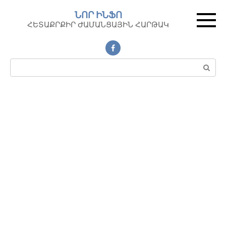
Перейти
ՆՈՐ ԻՆՖՈ
к
ՀԵՏԱՔՐՔԻՐ ԺԱՄԱՆՑԱՅԻՆ ՀԱՐԹԱԿ
контенту
Поиск: