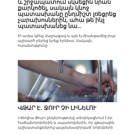
և շրջապատում սկսեցին նրան
քարկոծել, սակայն կնոջ
պատասխանը ընդմիշտ լռեցրեց
չարախոսներին, ահա թե ինչ
պատասխանեց նա…
51-ամյա կինը մայրացավ և այն էլ միանգամից լույս
աշխարհ բերեց երեք երեխա: Սակայն,
ուրախությունը
ՆՈՐՈՒԹՅՈՒՆՆԵՐ
0
943դիտում
ՎԹԱՐ Է․ ՋՈՒՐ ՉԻ ԼԻՆԵԼՈՒ
«Վեոլիա Ջուր» ընկերությունը տեղեկացնում է իր
հաճախորդներին և սպառողներին, որ վթարային
աշխատանքներով պայմանավորված՝ նոյեմբերի