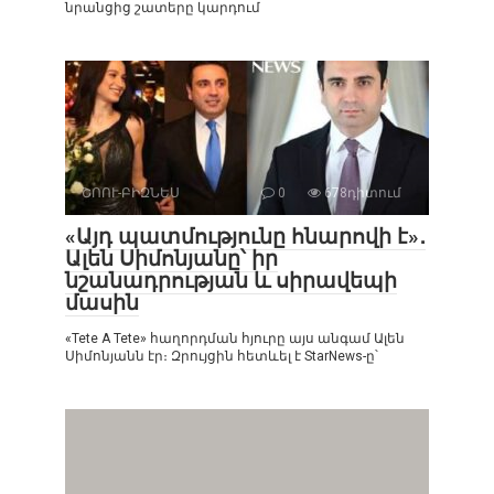
նրանցից շատերը կարդում
ՇՈՈՒ-ԲԻԶՆԵՍ
0
678դիտում
«Այդ պատմությունը հնարովի է»․
Ալեն Սիմոնյանը՝ իր
նշանադրության և սիրավեպի
մասին
«Tete A Tete» հաղորդման հյուրը այս անգամ Ալեն
Սիմոնյանն էր։ Զրույցին հետևել է StarNews-ը՝