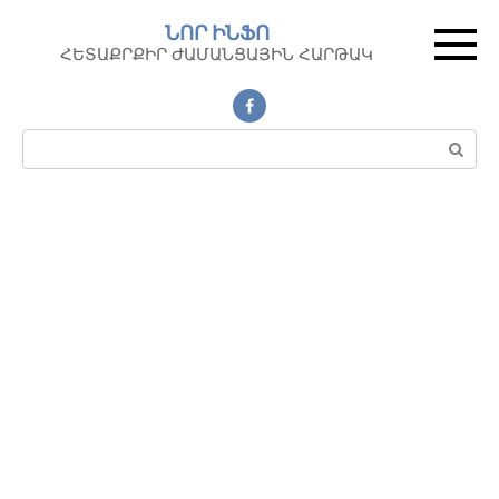
Перейти
ՆՈՐ ԻՆՖՈ
к
ՀԵՏԱՔՐՔԻՐ ԺԱՄԱՆՑԱՅԻՆ ՀԱՐԹԱԿ
контенту
Поиск: