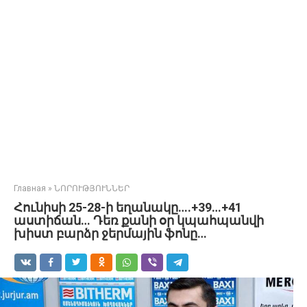
Главная
»
ՆՈՐՈՒԹՅՈՒՆՆԵՐ
Հունիսի 25-28-ի եղանակը….+39…+41
աստիճան… Դեռ քանի օր կպահպանվի
խիստ բարձր ջերմային ֆոնը…