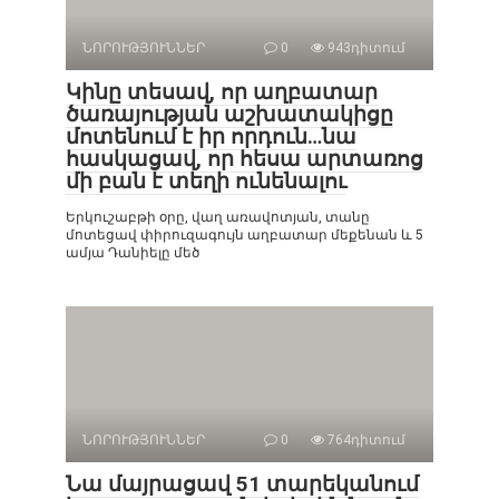
ՆՈՐՈՒԹՅՈՒՆՆԵՐ
0
943դիտում
Կինը տեսավ, որ աղբատար
ծառայության աշխատակիցը
մոտենում է իր որդուն…նա
հասկացավ, որ հեսա արտառոց
մի բան է տեղի ունենալու
Երկուշաբթի օրը, վաղ առավոտյան, տանը
մոտեցավ փիրուզագույն աղբատար մեքենան և 5
ամյա Դանիելը մեծ
ՆՈՐՈՒԹՅՈՒՆՆԵՐ
0
764դիտում
Նա մայրացավ 51 տարեկանում