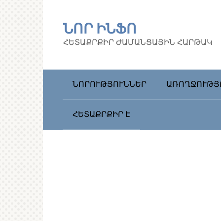
Перейти
к
ՆՈՐ ԻՆՖՈ
контенту
ՀԵՏԱՔՐՔԻՐ ԺԱՄԱՆՑԱՅԻՆ ՀԱՐԹԱԿ
ՆՈՐՈՒԹՅՈՒՆՆԵՐ
ԱՌՈՂՋՈՒԹՅ
ՀԵՏԱՔՐՔԻՐ Է