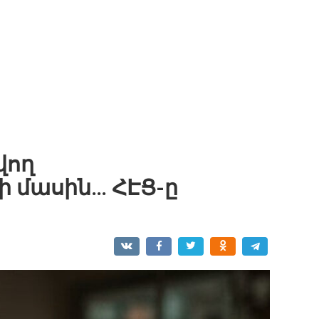
վող
ի մասին… ՀԷՑ-ը