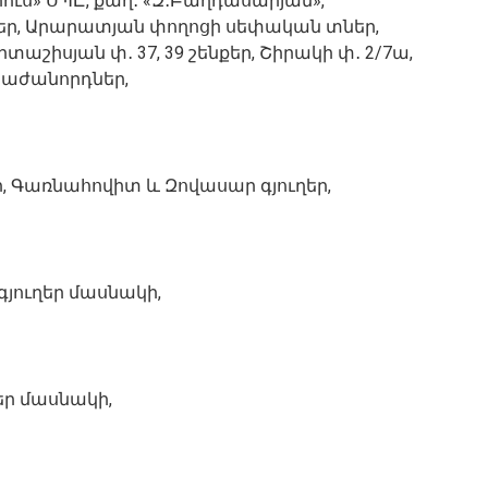
իուս» ՍՊԸ, քաղ․ «Զ․Բաղդասարյան»,
-ներ, Արարատյան փողոցի սեփական տներ,
րտաշիսյան փ․ 37, 39 շենքեր, Շիրակի փ․ 2/7ա,
-բաժանորդներ,
, Գառնահովիտ և Զովասար գյուղեր,
գյուղեր մասնակի,
ղեր մասնակի,