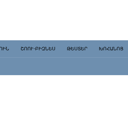
ՈԻՆ
ՇՈՈՒ-ԲԻԶՆԵՍ
ԹԵՍՏԵՐ
ԽՈՀԱՆՈՑ