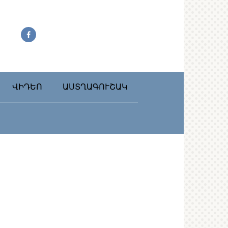
ՎԻԴԵՈ
ԱՍՏՂԱԳՈՒՇԱԿ