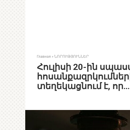
Главная
»
ՆՈՐՈՒԹՅՈՒՆՆԵՐ
Հուլիսի 20-ին սպաս
հոսանքազրկումներ
տեղեկացնում է, որ…